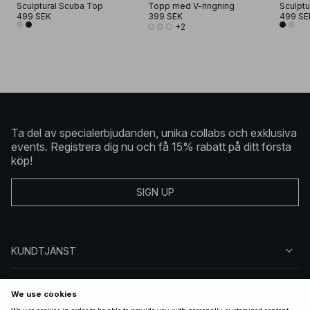
Sculptural Scuba Top
Topp med V-ringning
Sculptu
499 SEK
399 SEK
499 SE
+2
Ta del av specialerbjudanden, unika collabs och exklusiva
events. Registrera dig nu och få 15% rabatt på ditt första
köp!
SIGN UP
KUNDTJÄNST
OM NA-KD