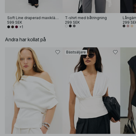
Soft Line draperad maxiklänning
T-shirt med båtringning
Långär
599 SEK
299 SEK
299 SE
+1
Andra har kollat på
Bästsäljare