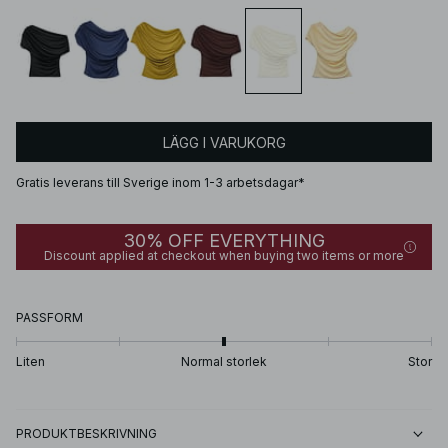
LÄGG I VARUKORG
Gratis leverans till Sverige inom 1-3 arbetsdagar*
30% OFF EVERYTHING
Discount applied at checkout when buying two items or more
PASSFORM
Liten
Normal storlek
Stor
PRODUKTBESKRIVNING