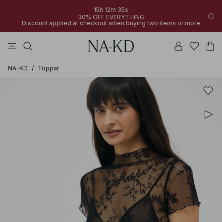
15h 12m 35s
30% OFF EVERYTHING
Discount applied at checkout when buying two items or more
linne
byxor
toppar
klänningar
bruna
NA-KD
/
Toppar