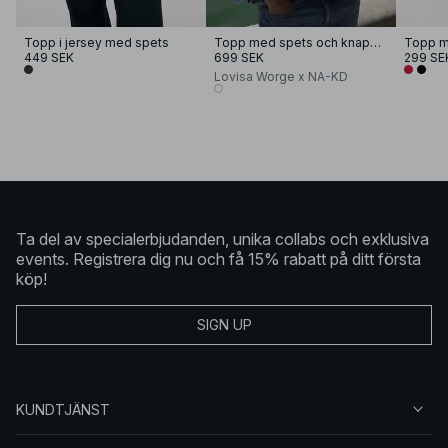
Topp i jersey med spets
Topp med spets och knappar
Topp m
449 SEK
699 SEK
299 SE
Lovisa Worge x NA-KD
Ta del av specialerbjudanden, unika collabs och exklusiva
events. Registrera dig nu och få 15% rabatt på ditt första
köp!
SIGN UP
KUNDTJÄNST