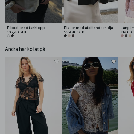
Ribbstickad tanktopp
Blazer med åtsittande midja
Långär
107,40 SEK
539,40 SEK
119,60 
Andra har kollat på