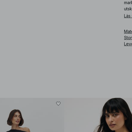
mar
utsk
Läs
Art
Mate
Sto
Lev