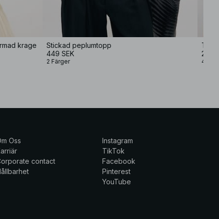
formad krage
Stickad peplumtopp
Topp 
449 SEK
299 
2 Färger
4 Fär
Om Oss
Instagram
arriär
TikTok
orporate contact
Facebook
ållbarhet
Pinterest
YouTube