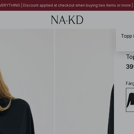
ERYTHING | Discount applied at checkout when buying two items or more
Topp i
NA-
To
39
Fär