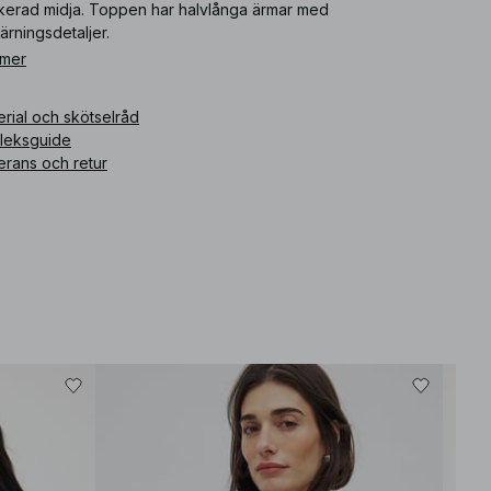
kerad midja. Toppen har halvlånga ärmar med
ärningsdetaljer.
 mer
ikelnummer
:
1100-013781-0002
rial och skötselråd
rleksguide
erans och retur