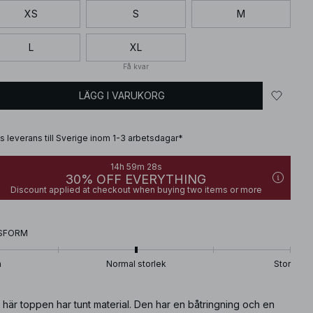
XS
S
M
L
XL
Få kvar
LÄGG I VARUKORG
is leverans till Sverige inom 1-3 arbetsdagar*
14h 59m 27s
30% OFF EVERYTHING
Discount applied at checkout when buying two items or more
SFORM
n
Normal storlek
Stor
här toppen har tunt material. Den har en båtringning och en