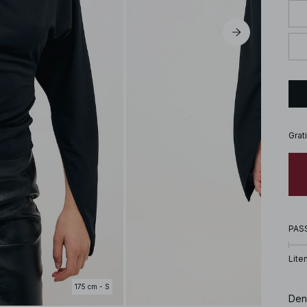
Grat
PAS
Lite
175 cm - S
Den 