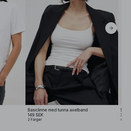
Basiclinne med tunna axelband
Soft 
149 SEK
349 
2 Färger
4 Fär