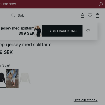
 | SHOP NOW
 jersey med splittärm
LÄGG I VARUKORG
KD
/
Toppar
/
Vardagstoppar
399 SEK
pp i jersey med splittärm
9 SEK
g
:
Svart
Hitta din storlek