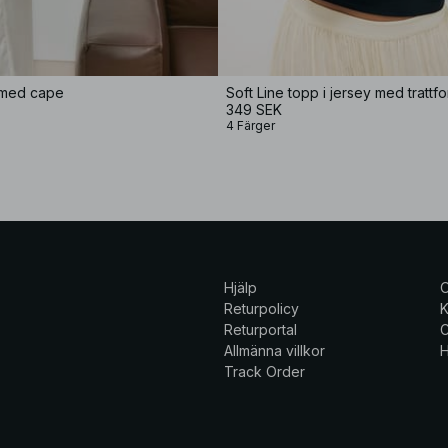
 med cape
Soft Line topp i jersey med tratt
349 SEK
4 Färger
Hjälp
Returpolicy
K
Returportal
C
Allmänna villkor
H
Track Order