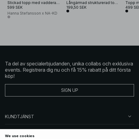
Stickad topp med vadderade detaljer
Långärmad strukturerad topp i jersey
Topp m
599 SEK
199,50 SEK
499 SE
Hanna Stefansson x NA-KD
Ta del av specialerbjudanden, unika collabs och exklusiva
events. Registrera dig nu och få 15% rabatt på ditt första
köp!
SIGN UP
KUNDTJÄNST
OM NA-KD