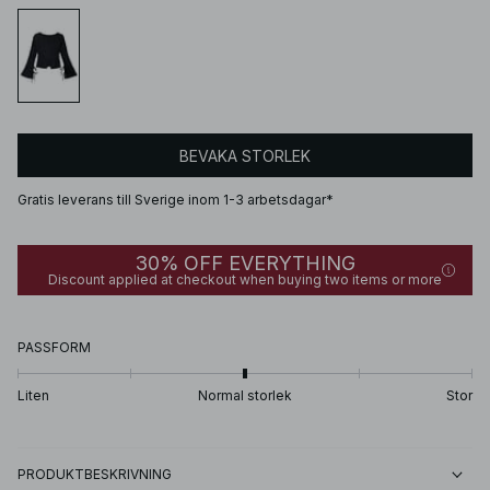
BEVAKA STORLEK
Gratis leverans till Sverige inom 1-3 arbetsdagar*
30% OFF EVERYTHING
Discount applied at checkout when buying two items or more
PASSFORM
Liten
Normal storlek
Stor
PRODUKTBESKRIVNING