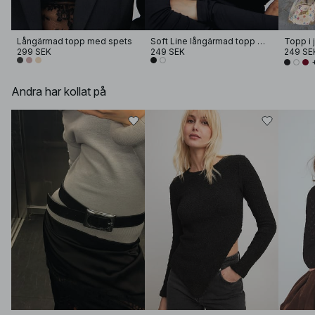
Långärmad topp med spets
Soft Line långärmad topp med tratthals
Topp i 
299 SEK
249 SEK
249 SE
Andra har kollat på