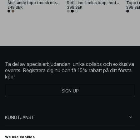
Åtsittande topp i mesh med rund halsringning
Soft Line ärmlös topp med v-ringning och rynkor
249 SEK
399 SEK
299 SE
Ta del av specialerbjudanden, unika collabs och exklusiva
events. Registrera dig nu och få 15% rabatt på ditt första
köp!
SIGN UP
KUNDTJÄNST
OM NA-KD