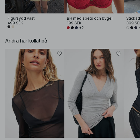
Figursydd väst
BH med spets och bygel
Stickad
499 SEK
199 SEK
399 SE
+2
Andra har kollat på