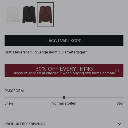
LÄGG I VARUKORG
Gratis leverans till Sverige inom 1-3 arbetsdagar*
30% OFF EVERYTHING
Discount applied at checkout when buying two items or more
PASSFORM
Liten
Normal storlek
Stor
PRODUKTBESKRIVNING