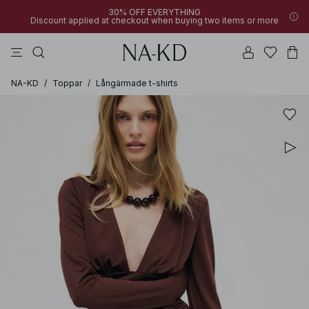
30% OFF EVERYTHING
Discount applied at checkout when buying two items or more
byxor
bruna
svarta
klänningar
överdelar
NA-KD
/
Toppar
/
Långärmade t-shirts