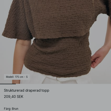
Modell
:
175 cm - S
Strukturerad draperad topp
209,40 SEK
Färg
:
Brun