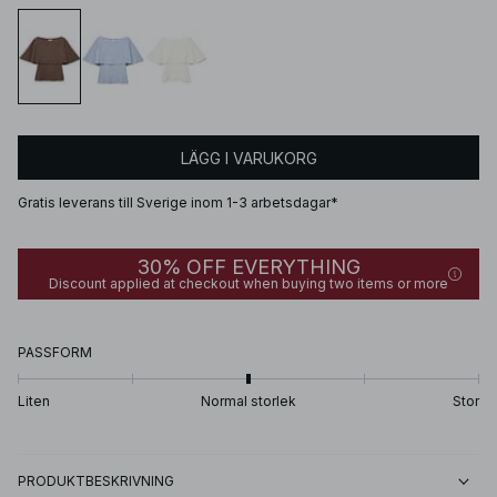
LÄGG I VARUKORG
Gratis leverans till Sverige inom 1-3 arbetsdagar*
30% OFF EVERYTHING
Discount applied at checkout when buying two items or more
PASSFORM
Liten
Normal storlek
Stor
PRODUKTBESKRIVNING