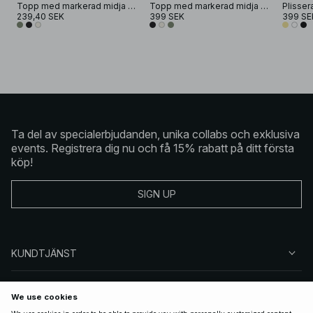
Topp med markerad midja och knytning
Topp med markerad midja och knytning
239,40 SEK
399 SEK
399 SE
Ta del av specialerbjudanden, unika collabs och exklusiva
events. Registrera dig nu och få 15% rabatt på ditt första
köp!
SIGN UP
KUNDTJÄNST
OM NA-KD