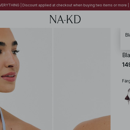
ERYTHING | Discount applied at checkout when buying two items or more
Bl
NA-
Bla
14
Fär