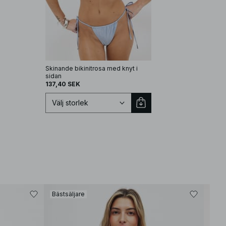
Skinande bikinitrosa med knyt i
sidan
137,40 SEK
Välj storlek
Välj storlek
Bästsäljare
XS
S