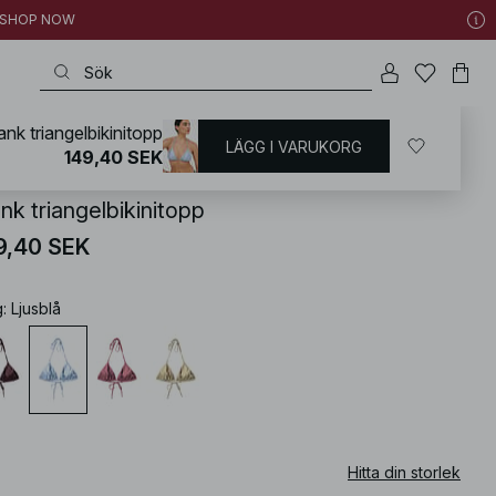
 | SHOP NOW
ank triangelbikinitopp
LÄGG I VARUKORG
KD
/
Badkläder
/
Bikini
/
Bikiniöverdelar
/
Triangle Bikinis
149,40 SEK
nk triangelbikinitopp
9,40 SEK
g
:
Ljusblå
Hitta din storlek