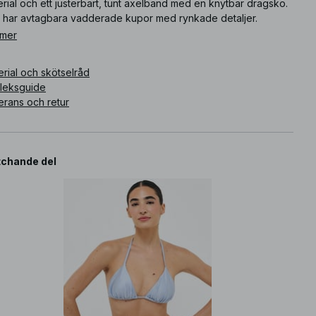
rial och ett justerbart, tunt axelband med en knytbar dragsko.
 har avtagbara vadderade kupor med rynkade detaljer.
 mer
ikelnummer
:
1100-012701-0047
rial och skötselråd
rleksguide
erans och retur
chande del