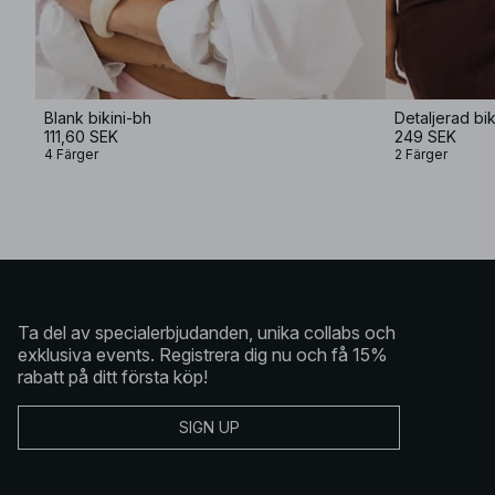
Blank bikini-bh
Detaljerad bi
111,60 SEK
249 SEK
4 Färger
2 Färger
Ta del av specialerbjudanden, unika collabs och
exklusiva events. Registrera dig nu och få 15%
rabatt på ditt första köp!
SIGN UP