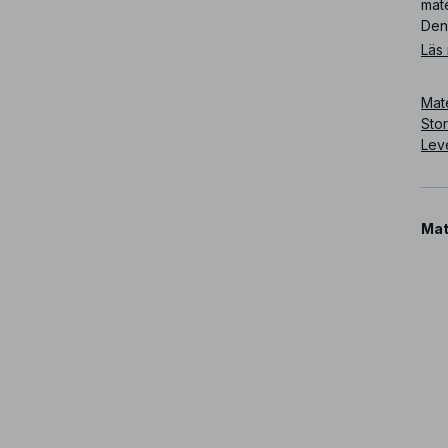
mate
Den
Läs
Art
Mate
Sto
Lev
Mat