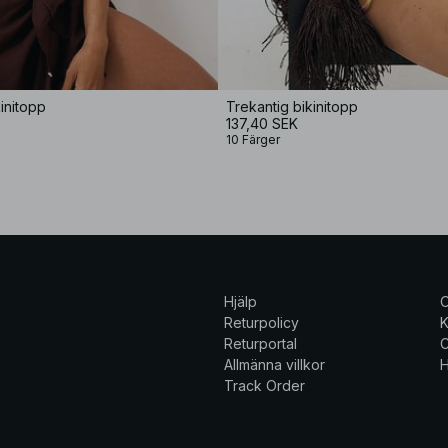
kinitopp
Trekantig bikinitopp
137,40 SEK
10 Färger
Hjälp
Returpolicy
K
Returportal
C
Allmänna villkor
H
Track Order