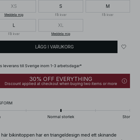
XS
S
M
Meddela mig
Få kvar
Få kvar
L
XL
Få kvar
Meddela mig
LÄGG I VARUKORG
is leverans till Sverige inom 1-3 arbetsdagar*
30% OFF EVERYTHING
Discount applied at checkout when buying two items or more
SFORM
n
Normal storlek
Stor
 här bikinitoppen har en triangeldesign med ett skinande