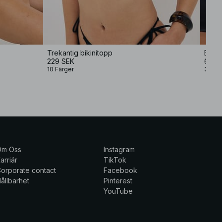
Trekantig bikinitopp
Bikin
229 SEK
69,8
10 Färger
3 Fär
Om Oss
Instagram
arriär
TikTok
orporate contact
Facebook
ållbarhet
Pinterest
YouTube