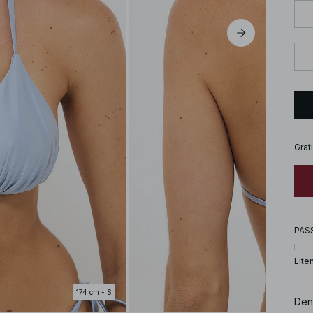
Grat
PAS
Lite
174 cm - S
Den