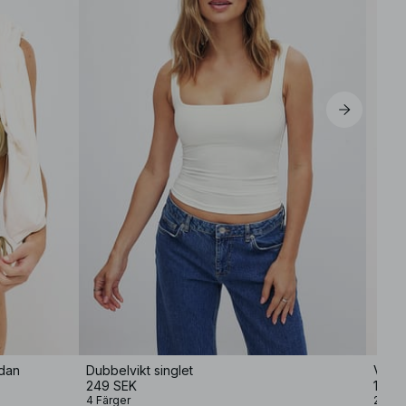
M
L
XL
idan
Dubbelvikt singlet
Vadde
249 SEK
149,
4 Färger
2 Färg