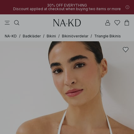
30% OFF EVERYTHING
Discount applied at checkout when buying two items or more
linne
byxor
klänningar
svarta
överdelar
NA-KD
/
Badkläder
/
Bikini
/
Bikiniöverdelar
/
Triangle Bikinis