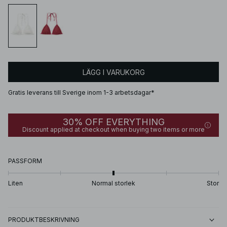
LÄGG I VARUKORG
Gratis leverans till Sverige inom 1-3 arbetsdagar*
30% OFF EVERYTHING
Discount applied at checkout when buying two items or more
PASSFORM
Liten
Normal storlek
Stor
PRODUKTBESKRIVNING