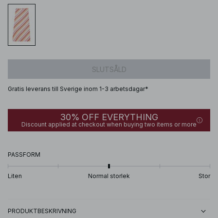
SLUTSÅLD
Gratis leverans till Sverige inom 1-3 arbetsdagar*
30% OFF EVERYTHING
Discount applied at checkout when buying two items or more
PASSFORM
Liten
Normal storlek
Stor
PRODUKTBESKRIVNING