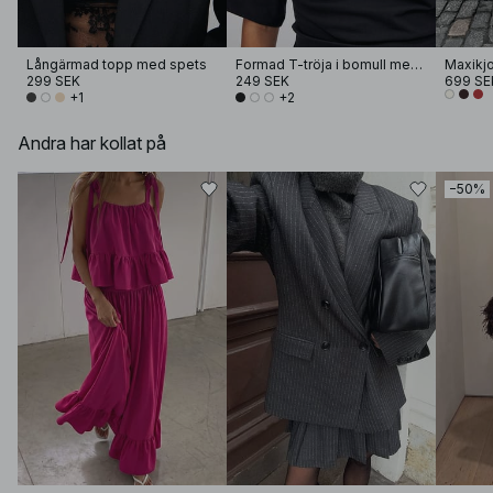
Långärmad topp med spets
Formad T-tröja i bomull med trattkrage
Maxikjo
299 SEK
249 SEK
699 SE
+1
+2
Andra har kollat på
−50%