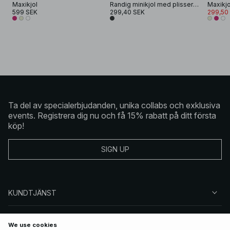
Maxikjol
Randig minikjol med plissering
Maxikjo
599 SEK
299,40 SEK
299,50
Ta del av specialerbjudanden, unika collabs och exklusiva
events. Registrera dig nu och få 15% rabatt på ditt första
köp!
SIGN UP
KUNDTJÄNST
OM NA-KD