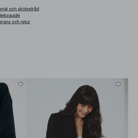
for comfortable movement while still maintaining a refined
rial och skötselråd
silhouette.
How does the material feel? The fabric is lightweight and airy,
rleksguide
creating a soft and breathable experience perfect for warmer
erans och retur
days.
Is it suitable for casual outings? Yes, it’s a versatile choice that
works well for both casual gatherings and more dressed-up
events.
How should I style it? Consider pairing it with tailored shorts or a
flowing skirt for a balanced look that highlights the neckline and
embroidered details.
How should I care for it? We recommend checking the care
label. In general, gentle washing and avoiding high heat will
help preserve the material's quality.
ikelnummer
:
1100-013070-0002