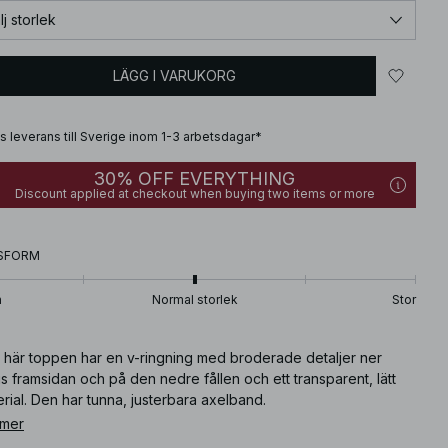
lj storlek
LÄGG I VARUKORG
is leverans till Sverige inom 1-3 arbetsdagar*
30% OFF EVERYTHING
Discount applied at checkout when buying two items or more
SFORM
n
Normal storlek
Stor
 här toppen har en v-ringning med broderade detaljer ner
s framsidan och på den nedre fållen och ett transparent, lätt
rial. Den har tunna, justerbara axelband.
 mer
What is the fit like? The fit is relaxed and slightly loose, allowing