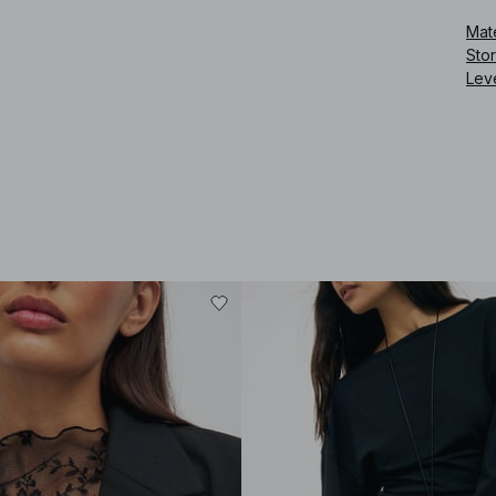
Mate
Sto
Lev
Art