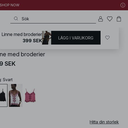
 | SHOP NOW
Linne med broderier
LÄGG I VARUKORG
KD
/
Sommarkläder
/
Sommartoppar
399 SEK
nne med broderier
9 SEK
g
:
Svart
Hitta din storlek