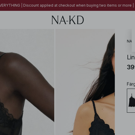
ERYTHING | Discount applied at checkout when buying two items or more
NA-
Li
39
Fär