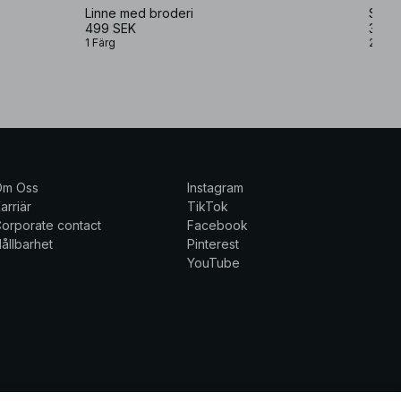
Linne med broderi
Singl
499 SEK
399 
1 Färg
2 Färg
Om Oss
Instagram
arriär
TikTok
orporate contact
Facebook
ållbarhet
Pinterest
YouTube