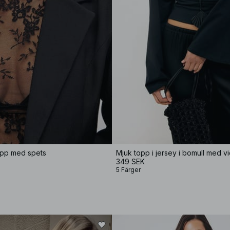
pp med spets
Mjuk topp i jersey i bomull med v
349 SEK
5 Färger