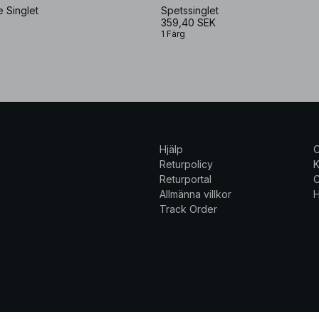
e Singlet
Spetssinglet
359,40 SEK
1 Färg
Hjälp
Returpolicy
K
Returportal
C
Allmänna villkor
H
Track Order