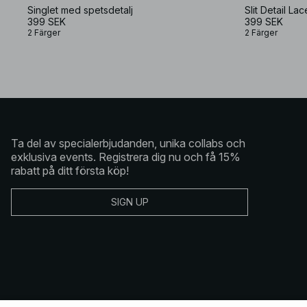
Singlet med spetsdetalj
Slit Detail Lac
399 SEK
399 SEK
2 Färger
2 Färger
Ta del av specialerbjudanden, unika collabs och
exklusiva events. Registrera dig nu och få 15%
rabatt på ditt första köp!
SIGN UP