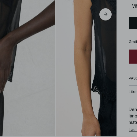
Vä
Grat
PAS
Lite
Den
läng
mate
Läs