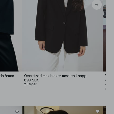
ida ärmar
Oversized maxiblazer med en knapp
Midik
899 SEK
499 
2 Färger
Marie
1 Färg