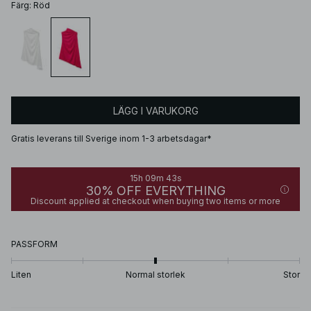
Färg
:
Röd
LÄGG I VARUKORG
Gratis leverans till Sverige inom 1-3 arbetsdagar*
15h 09m 43s
30% OFF EVERYTHING
Discount applied at checkout when buying two items or more
PASSFORM
Liten
Normal storlek
Stor