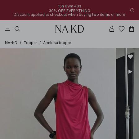
15h 09m 43s
30% OFF EVERYTHING
Discount applied at checkout when buying two items or more
linne
byxor
toppar
klänningar
bruna
NA-KD
/
Toppar
/
Ärmlösa toppar