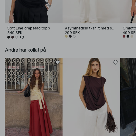
Soft Line draperad topp
Asymmetrisk t-shirt med spets
Omlott
349 SEK
299 SEK
499 SE
+3
Andra har kollat på