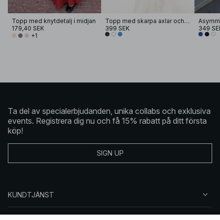
Topp med knytdetalj i midjan
Topp med skarpa axlar och drapering
Asymme
179,40 SEK
399 SEK
349 SE
+1
Ta del av specialerbjudanden, unika collabs och exklusiva
events. Registrera dig nu och få 15% rabatt på ditt första
köp!
SIGN UP
KUNDTJÄNST
OM NA-KD