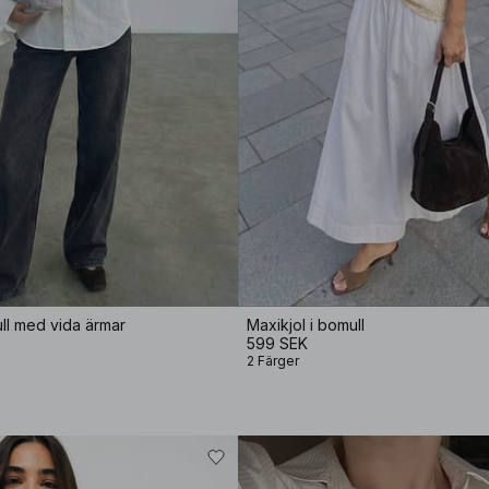
ull med vida ärmar
Maxikjol i bomull
599 SEK
2 Färger