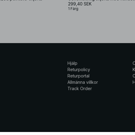
299,40 SEK
1 Färg
Hjälp
Returpolicy
K
Returportal
C
Allmänna villkor
H
Track Order