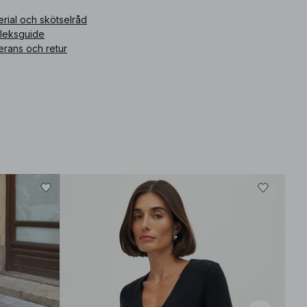
ikelnummer
:
1100-012999-0011
rial och skötselråd
rleksguide
erans och retur
Bäst