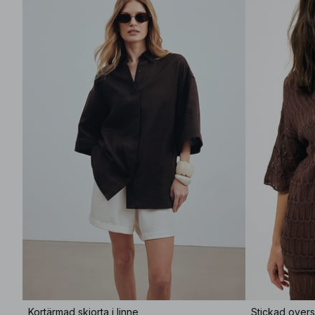
Kortärmad skjorta i linne
Stickad overs