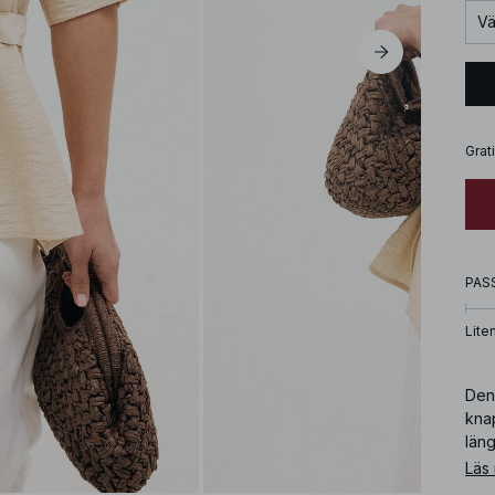
Vä
Grat
PAS
Lite
Den
kna
läng
en k
Läs