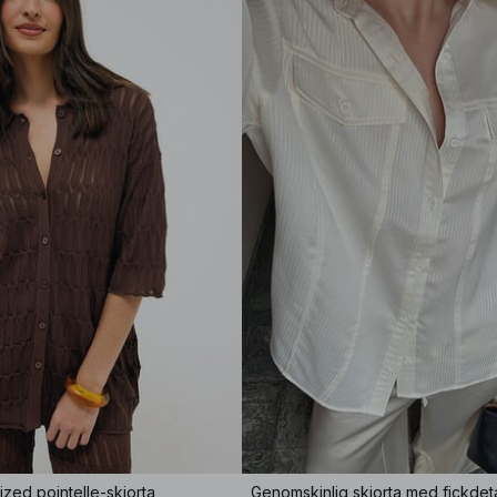
ized pointelle-skjorta
Genomskinlig skjorta med fickdeta