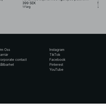
399 SEK
599 
1 Färg
2 Färg
Om Oss
Instagram
arriär
TikTok
orporate contact
Facebook
ållbarhet
Pinterest
YouTube