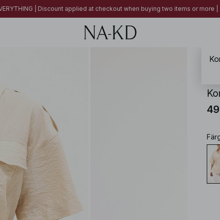
ERYTHING | Discount applied at checkout when buying two items or more
Ko
NA-
Ko
49
Fär