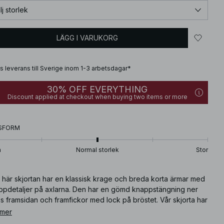
lj storlek
LÄGG I VARUKORG
is leverans till Sverige inom 1-3 arbetsdagar*
30% OFF EVERYTHING
Discount applied at checkout when buying two items or more
SFORM
n
Normal storlek
Stor
 här skjortan har en klassisk krage och breda korta ärmar med
ppdetaljer på axlarna. Den har en gömd knappstängning ner
s framsidan och framfickor med lock på bröstet. Vår skjorta har
nappdetalj vid midjan.
 mer