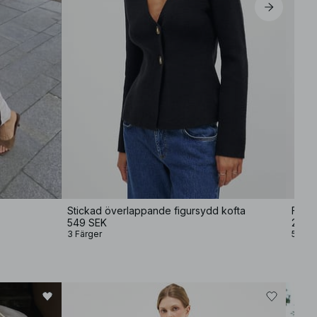
Stickad överlappande figursydd kofta
Forma
549 SEK
249 
3 Färger
5 Färg