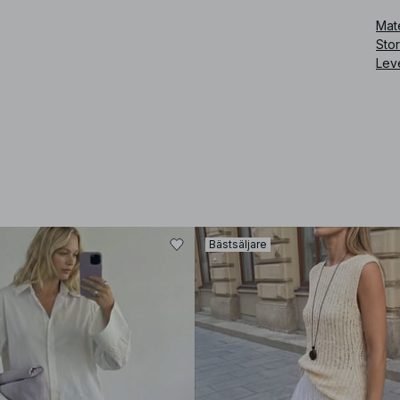
Art
Mate
Sto
Lev
Bästsäljare