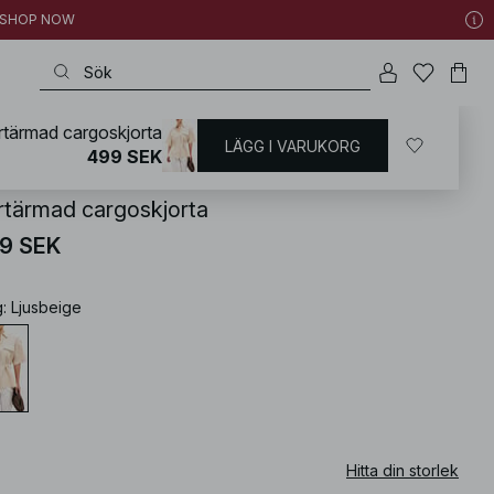
 | SHOP NOW
rtärmad cargoskjorta
LÄGG I VARUKORG
KD
/
Skjortor & blusar
/
Skjortor
499 SEK
rtärmad cargoskjorta
9 SEK
g
:
Ljusbeige
Hitta din storlek