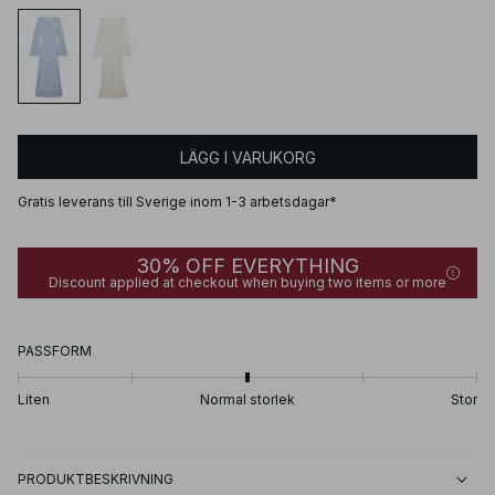
LÄGG I VARUKORG
Gratis leverans till Sverige inom 1-3 arbetsdagar*
30% OFF EVERYTHING
Discount applied at checkout when buying two items or more
PASSFORM
Liten
Normal storlek
Stor
PRODUKTBESKRIVNING