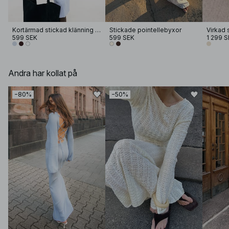
Kortärmad stickad klänning med knappar
Stickade pointellebyxor
599 SEK
599 SEK
1 299 S
Andra har kollat på
−80%
−50%