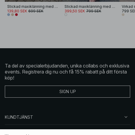
Stickad maxiklänning med spetsdetalj och öppen rygg
Stickad maxiklänning med djup rygg
Virkad 
139,80 SEK
699 SEK
399,50 SEK
799 SEK
799 SE
Ta del av specialerbjudanden, unika collabs och exklusiva
events. Registrera dig nu och få 15% rabatt på ditt första
köp!
SIGN UP
KUNDTJÄNST
OM NA-KD