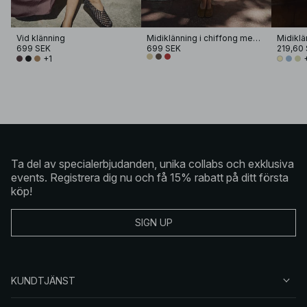
Vid klänning
Midiklänning i chiffong med band
699 SEK
699 SEK
219,60
+1
Ta del av specialerbjudanden, unika collabs och exklusiva
events. Registrera dig nu och få 15% rabatt på ditt första
köp!
SIGN UP
KUNDTJÄNST