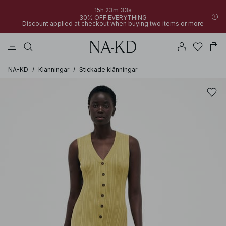
15h 23m 33s
30% OFF EVERYTHING
Discount applied at checkout when buying two items or more
linne
byxor
toppar
klänningar
bruna
NA-KD
/
Klänningar
/
Stickade klänningar