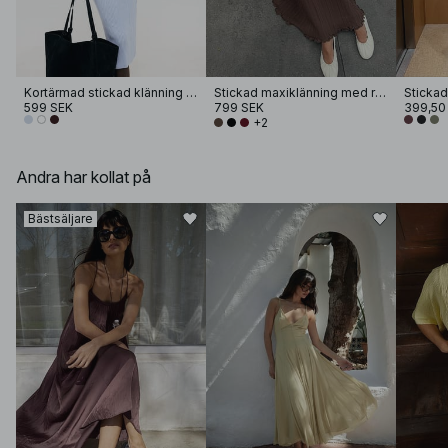
Kortärmad stickad klänning med knappar
Stickad maxiklänning med rund halsringning och volang
599 SEK
799 SEK
399,50
+2
Andra har kollat på
Bästsäljare