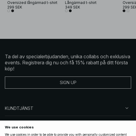
Oversized långärmad t-shirt
Långärmad t-shirt
Oversiz
299 SEK
349 SEK
299 SE
Ta del av specialerbjudanden, unika collabs och exklusiva
events. Registrera dig nu och få 15% rabatt på ditt första
köp!
SIGN UP
KUNDTJÄNST
OM NA-KD