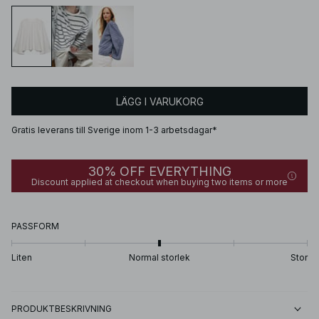
LÄGG I VARUKORG
Gratis leverans till Sverige inom 1-3 arbetsdagar*
30% OFF EVERYTHING
Discount applied at checkout when buying two items or more
PASSFORM
Liten
Normal storlek
Stor
PRODUKTBESKRIVNING