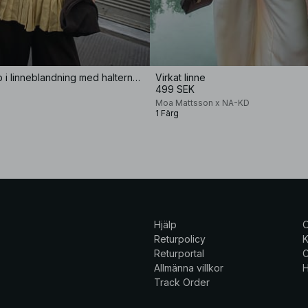
Plisserad topp i linneblandning med halterneck
Virkat linne
499 SEK
Moa Mattsson x NA-KD
1 Färg
Hjälp
Returpolicy
K
Returportal
C
Allmänna villkor
H
Track Order