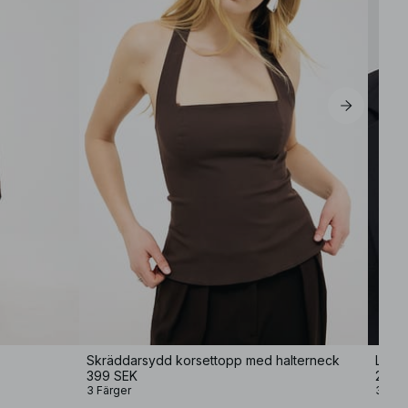
M
L
XL
Skräddarsydd korsettopp med halterneck
Lång
399 SEK
299 
3 Färger
3 Fär