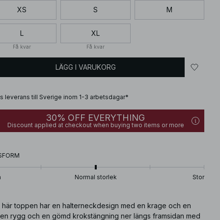
XS
S
M
L
XL
Få kvar
Få kvar
LÄGG I VARUKORG
is leverans till Sverige inom 1-3 arbetsdagar*
30% OFF EVERYTHING
Discount applied at checkout when buying two items or more
SFORM
n
Normal storlek
Stor
 här toppen har en halterneckdesign med en krage och en
en rygg och en gömd krokstängning ner längs framsidan med