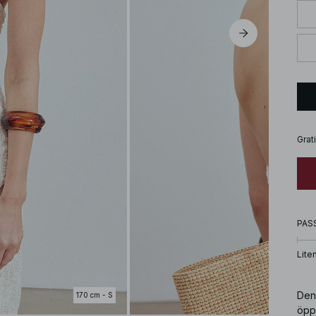
Grat
PAS
Lite
Den
170 cm - S
öpp