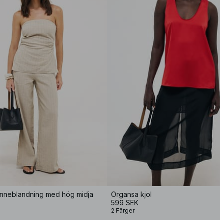
linneblandning med hög midja
Organsa kjol
599 SEK
2 Färger