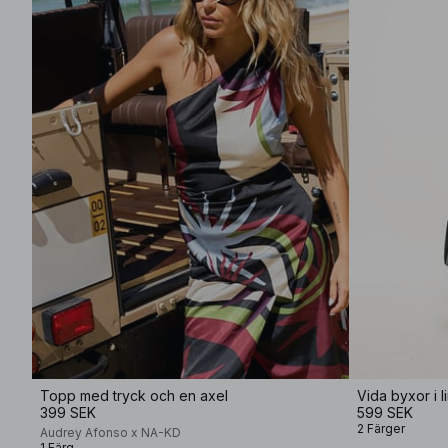
Topp med tryck och en axel
Vida byxor i 
399 SEK
599 SEK
2 Färger
Audrey Afonso x NA-KD
1 Färg