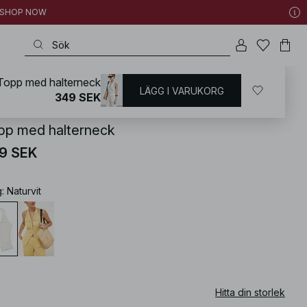
 | SHOP NOW
Topp med halterneck
LÄGG I VARUKORG
KD
/
Toppar
/
Toppar med öppen rygg
349 SEK
pp med halterneck
9 SEK
g
:
Naturvit
Hitta din storlek