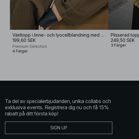
Västtopp i linne- och lyocellblandning med halterneck
199,60 SEK
249,50 SEK
3 Färger
Premium Selection
4 Färger
Ta del av specialerbjudanden, unika collabs och
exklusiva events. Registrera dig nu och få 15%
rabatt på ditt första köp!
SIGN UP