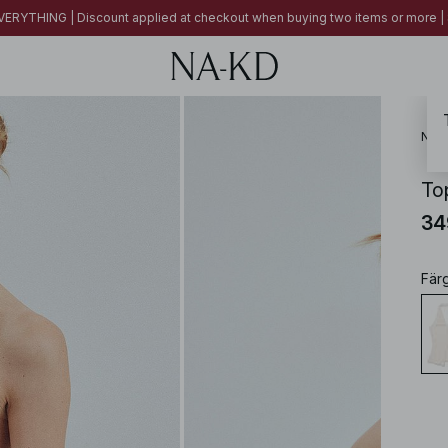
ERYTHING | Discount applied at checkout when buying two items or more
NA-
To
34
Fär