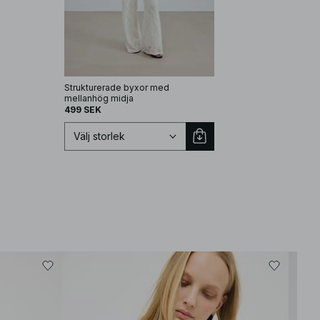
Strukturerade byxor med
mellanhög midja
499 SEK
Välj storlek
Välj storlek
Bäst
XS
S