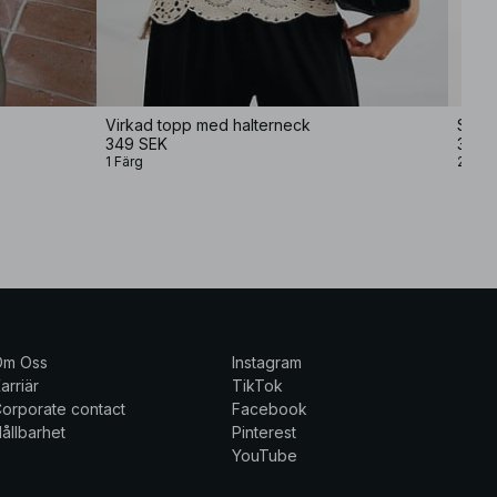
Virkad topp med halterneck
Struk
349 SEK
399 
1 Färg
2 Färg
Om Oss
Instagram
arriär
TikTok
orporate contact
Facebook
ållbarhet
Pinterest
YouTube