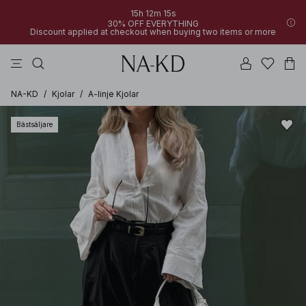
15h 12m 15s
30% OFF EVERYTHING
Discount applied at checkout when buying two items or more
linne
byxor
toppar
klänningar
bruna
NA-KD
/
Kjolar
/
A-linje Kjolar
Bästsäljare