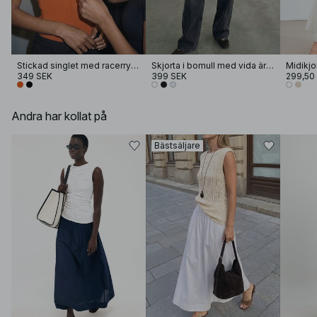
Stickad singlet med racerrygg
Skjorta i bomull med vida ärmar
Midikjo
349 SEK
399 SEK
299,50
Andra har kollat på
Bästsäljare