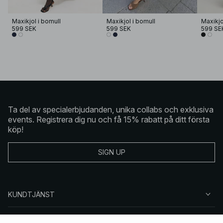
Maxikjol i bomull
Maxikjol i bomull
Maxikjo
599 SEK
599 SEK
599 SE
Ta del av specialerbjudanden, unika collabs och exklusiva
events. Registrera dig nu och få 15% rabatt på ditt första
köp!
SIGN UP
KUNDTJÄNST
OM NA-KD