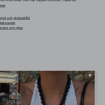
 mer
ikelnummer
:
1100-011833-0260
rial och skötselråd
rleksguide
erans och retur