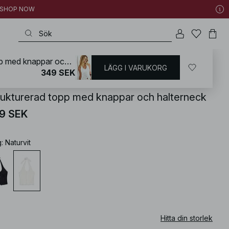
 | SHOP NOW
Strukturerad topp med knappar och halterneck
LÄGG I VARUKORG
KD
/
Toppar
/
Halterneck toppar
349 SEK
rukturerad topp med knappar och halterneck
9 SEK
g
:
Naturvit
Hitta din storlek