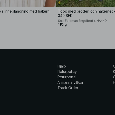
Plisserad topp i linneblandning med halterneck
Topp med broderi och halternec
349 SEK
Sofi Fahrman Engelbert x NA-KD
1 Färg
Hjälp
Returpolicy
K
Returportal
C
Allmänna villkor
H
Track Order