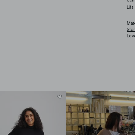
Läs
Art
Mate
Sto
Lev