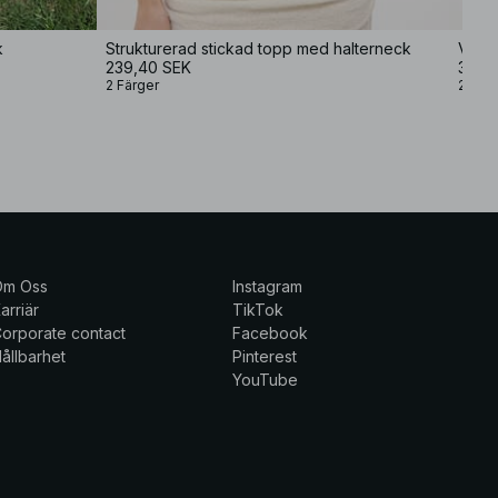
k
Strukturerad stickad topp med halterneck
Vid k
239,40 SEK
349 
2 Färger
2 Färg
Om Oss
Instagram
arriär
TikTok
orporate contact
Facebook
ållbarhet
Pinterest
YouTube