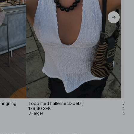
-ringning
Topp med halterneck-detalj
Ärmlö
179,40 SEK
299 
3 Färger
2 Färg