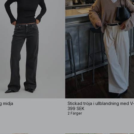
g midja
Stickad tröja i ullblandning med V
399 SEK
2 Färger