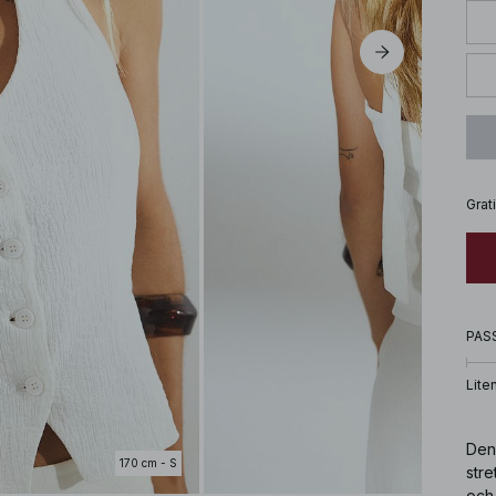
Grat
PAS
Lite
Den 
170 cm - S
stre
och 