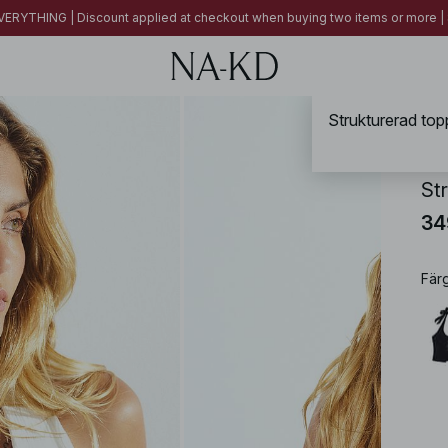
ERYTHING | Discount applied at checkout when buying two items or more
NA-
St
34
Fär