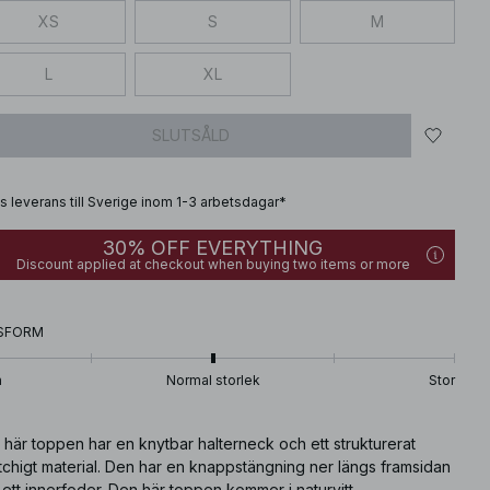
XS
S
M
L
XL
SLUTSÅLD
is leverans till Sverige inom 1-3 arbetsdagar*
30% OFF EVERYTHING
Discount applied at checkout when buying two items or more
SFORM
n
Normal storlek
Stor
här toppen har en knytbar halterneck och ett strukturerat
tchigt material. Den har en knappstängning ner längs framsidan
ett innerfoder. Den här toppen kommer i naturvitt.