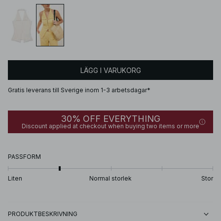
LÄGG I VARUKORG
Gratis leverans till Sverige inom 1-3 arbetsdagar*
30% OFF EVERYTHING
Discount applied at checkout when buying two items or more
PASSFORM
Liten
Normal storlek
Stor
PRODUKTBESKRIVNING