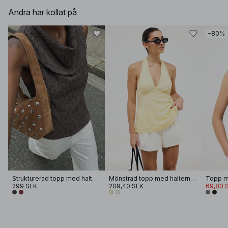
Andra har kollat på
−80%
Strukturerad topp med halterneck
Mönstrad topp med halterneck
Topp m
299 SEK
209,40 SEK
69,80 