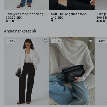
Raka jeans med medelhög midja
Soft Line långärmad topp med tratthals
Raka j
299,50 SEK
249 SEK
599 SE
+5
Andra har kollat på
−60%
−60%
−60%