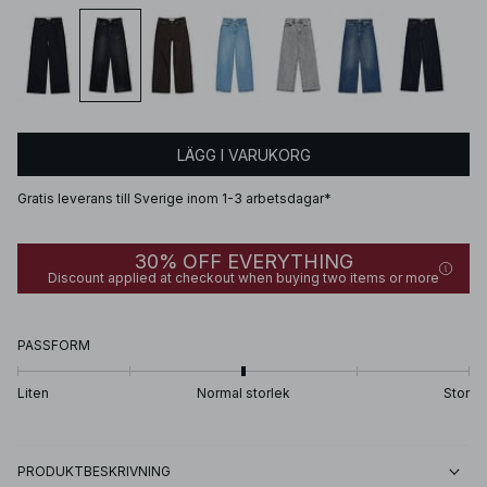
LÄGG I VARUKORG
Gratis leverans till Sverige inom 1-3 arbetsdagar*
30% OFF EVERYTHING
Discount applied at checkout when buying two items or more
PASSFORM
Liten
Normal storlek
Stor
PRODUKTBESKRIVNING