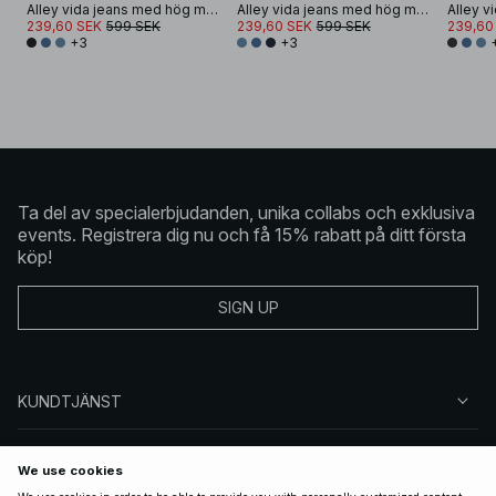
Alley vida jeans med hög midja
Alley vida jeans med hög midja
239,60 SEK
599 SEK
239,60 SEK
599 SEK
239,60
+3
+3
Ta del av specialerbjudanden, unika collabs och exklusiva
events. Registrera dig nu och få 15% rabatt på ditt första
köp!
SIGN UP
KUNDTJÄNST
OM NA-KD