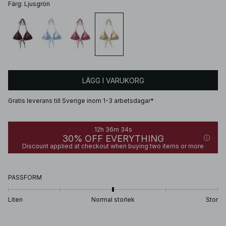
Färg
:
Ljusgrön
LÄGG I VARUKORG
Gratis leverans till Sverige inom 1-3 arbetsdagar*
12h 36m 34s
30% OFF EVERYTHING
Discount applied at checkout when buying two items or more
PASSFORM
Liten
Normal storlek
Stor