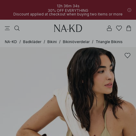
12h 36m 34s
30% OFF EVERYTHING
Discount applied at checkout when buying two items or more
linne
byxor
klänningar
svarta
överdelar
NA-KD
/
Badkläder
/
Bikini
/
Bikiniöverdelar
/
Triangle Bikinis