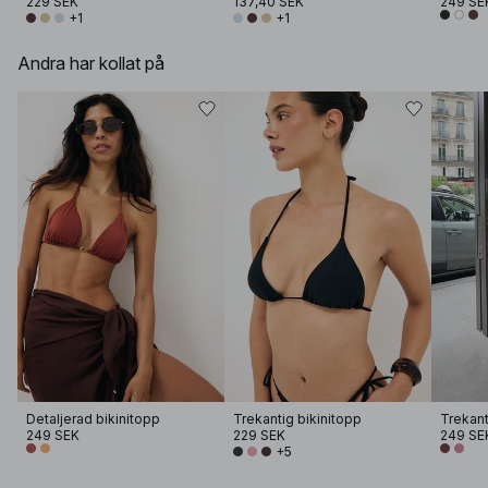
229 SEK
137,40 SEK
249 SE
+1
+1
Andra har kollat på
Detaljerad bikinitopp
Trekantig bikinitopp
249 SEK
229 SEK
249 SE
+5