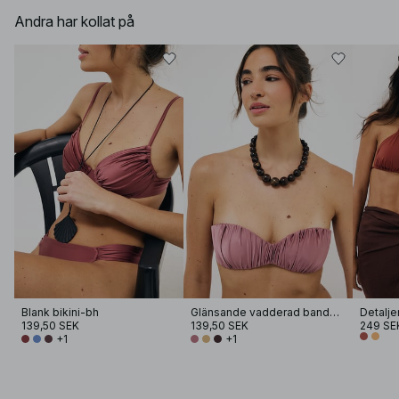
Andra har kollat på
Blank bikini-bh
Glänsande vadderad bandeau bikini
Detalje
139,50 SEK
139,50 SEK
249 SE
+1
+1