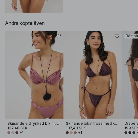
Andra köpte även
Bästsä
Skinande vid rynkad bikinitrosa
Skinande bikinitrosa med knyt i sidan
137,40 SEK
137,40 SEK
199 SE
+1
+1