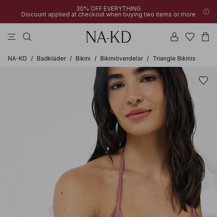
30% OFF EVERYTHING
Discount applied at checkout when buying two items or more
linne
toppar
byxor
bruna
svarta
NA-KD
/
Badkläder
/
Bikini
/
Bikiniöverdelar
/
Triangle Bikinis