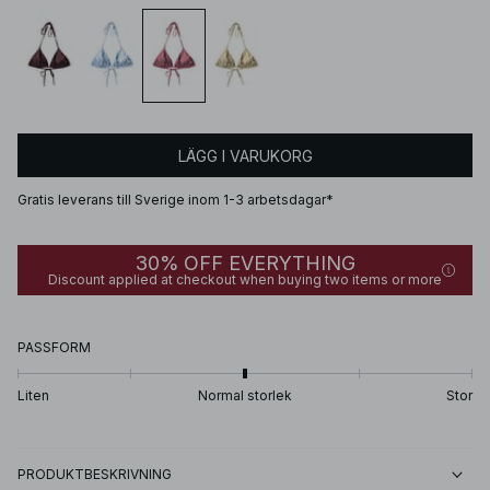
LÄGG I VARUKORG
Gratis leverans till Sverige inom 1-3 arbetsdagar*
30% OFF EVERYTHING
Discount applied at checkout when buying two items or more
PASSFORM
Liten
Normal storlek
Stor
PRODUKTBESKRIVNING