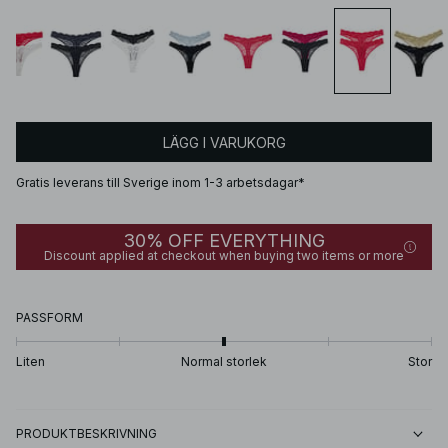
LÄGG I VARUKORG
Gratis leverans till Sverige inom 1-3 arbetsdagar*
30% OFF EVERYTHING
Discount applied at checkout when buying two items or more
PASSFORM
Liten
Normal storlek
Stor
PRODUKTBESKRIVNING