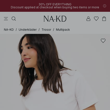
30% OFF EVERYTHING
Discount applied at checkout when buying two items or more
långärmade toppar
linne
byxor
klänningar
överdelar
NA-KD
/
Underkläder
/
Trosor
/
Multipack