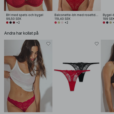
BH med spets och bygel
Balconette-bh med rosettdetalj
Bygel-b
99,50 SEK
119,40 SEK
199 SE
+2
+2
Andra har kollat på