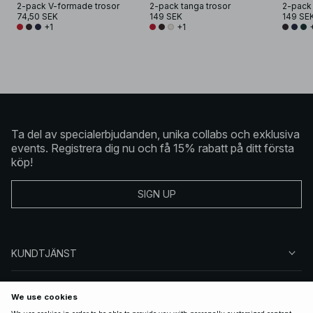
2-pack V-formade trosor
2-pack tanga trosor
2-pack
74,50 SEK
149 SEK
149 SE
+1
+1
Ta del av specialerbjudanden, unika collabs och exklusiva
events. Registrera dig nu och få 15% rabatt på ditt första
köp!
SIGN UP
KUNDTJÄNST
OM NA-KD