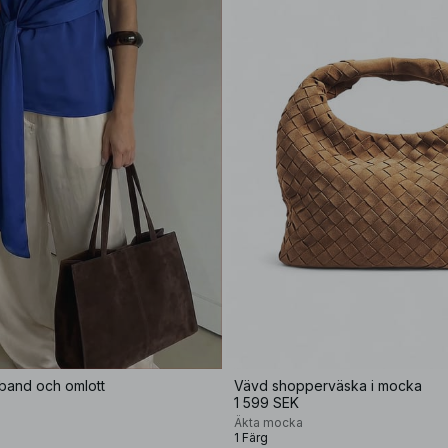
band och omlott
Vävd shopperväska i mocka
1 599 SEK
Äkta mocka
1 Färg