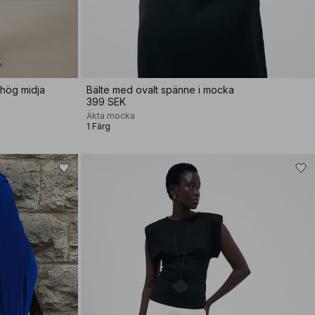
hög midja
Bälte med ovalt spänne i mocka
399 SEK
Äkta mocka
1 Färg