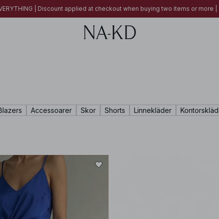
ERYTHING | Discount applied at checkout when buying two items or more
Blazers
Accessoarer
Skor
Shorts
Linnekläder
Kontorskläd