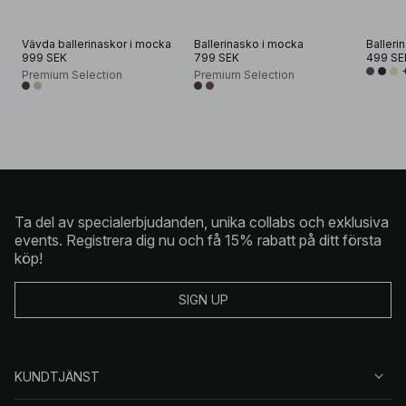
Vävda ballerinaskor i mocka
Ballerinasko i mocka
999 SEK
799 SEK
499 SE
Premium Selection
Premium Selection
Ta del av specialerbjudanden, unika collabs och exklusiva
events. Registrera dig nu och få 15% rabatt på ditt första
köp!
SIGN UP
KUNDTJÄNST