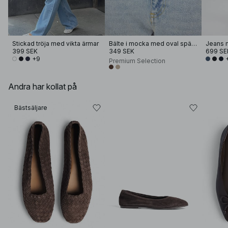
Stickad tröja med vikta ärmar
Bälte i mocka med oval spänne
Jeans 
399 SEK
349 SEK
699 SE
+9
Premium Selection
Andra har kollat på
Bästsäljare