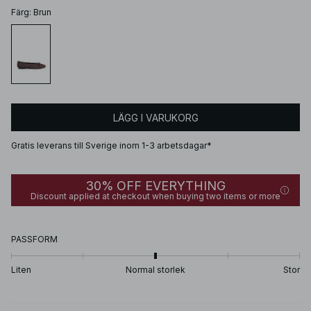
Färg
:
Brun
LÄGG I VARUKORG
Gratis leverans till Sverige inom 1-3 arbetsdagar*
30% OFF EVERYTHING
Discount applied at checkout when buying two items or more
PASSFORM
Liten
Normal storlek
Stor