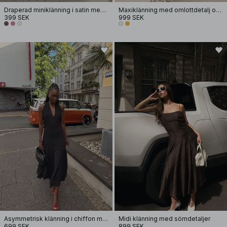
Draperad miniklänning i satin med halterneck
Maxiklänning med omlottdetalj och halterneck
399 SEK
999 SEK
Asymmetrisk klänning i chiffon med halterneck
Midi klänning med sömdetaljer
699 SEK
899 SEK