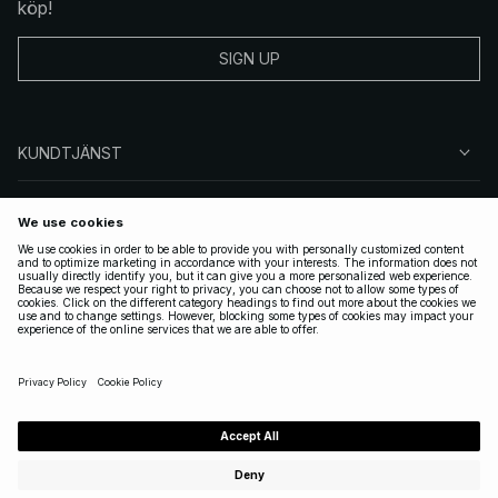
köp!
SIGN UP
KUNDTJÄNST
OM NA-KD
FÖLJ OSS
JURIDISKT
SWEDEN
|
SVENSKA