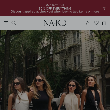
07h 57m 16s
30% OFF EVERYTHING
Discount applied at checkout when buying two items or more
linne
byxor
klänningar
svarta
överdelar