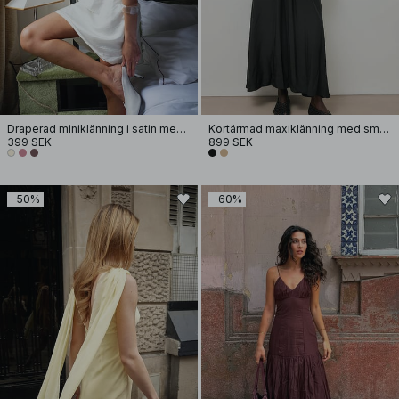
Draperad miniklänning i satin med halterneck
Kortärmad maxiklänning med smock i midjan
399 SEK
899 SEK
−50%
−60%