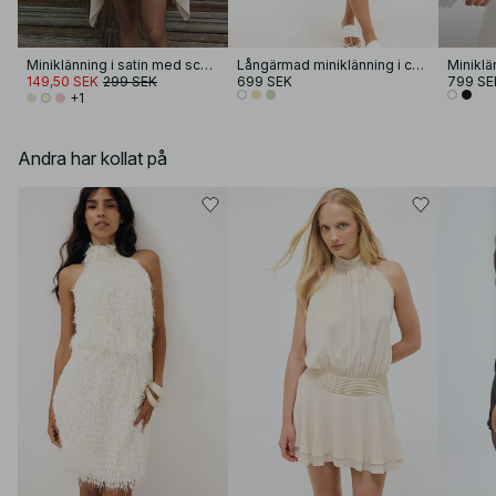
Miniklänning i satin med scarfdetalj
Långärmad miniklänning i chiffon med broderi
149,50 SEK
299 SEK
699 SEK
799 SE
+1
Andra har kollat på