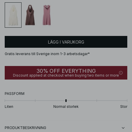
LÄGG I VARUKORG
Gratis leverans till Sverige inom 1-3 arbetsdagar*
30% OFF EVERYTHING
Discount applied at checkout when buying two items or more
PASSFORM
Liten
Normal storlek
Stor
PRODUKTBESKRIVNING