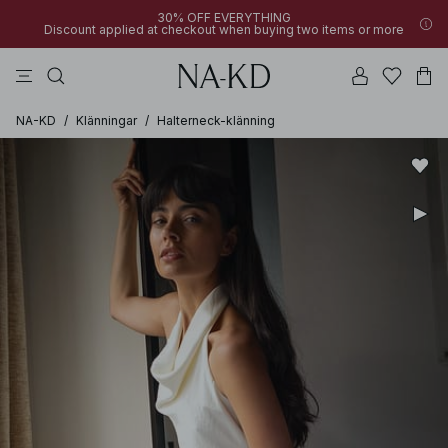
30% OFF EVERYTHING
Discount applied at checkout when buying two items or more
linne
byxor
klänningar
svarta
överdelar
NA-KD
/
Klänningar
/
Halterneck-klänning