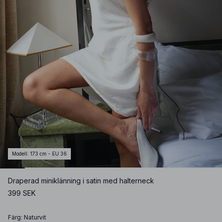
Modell
:
173 cm - EU 36
Draperad miniklänning i satin med halterneck
399 SEK
Färg
:
Naturvit