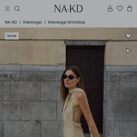
linne
långärmade toppar
byxor
klänningar
överdelar
NA-KD
/
Klänningar
/
Klänningar till bröllop
Nyhet