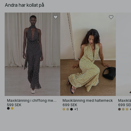
Andra har kollat på
Maxiklänning i chiffong med vattenfallseffekt
Maxiklänning med halterneck
Maxikl
599 SEK
699 SEK
699 SE
+1