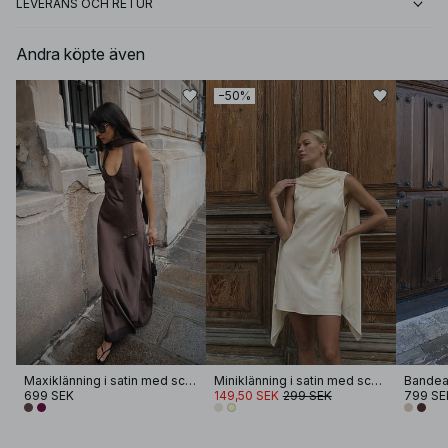
LEVERANS OCH RETUR
Andra köpte även
−50%
Maxiklänning i satin med scarf och rund halsringning
Miniklänning i satin med scarfdetalj
699 SEK
149,50 SEK
299 SEK
799 SE