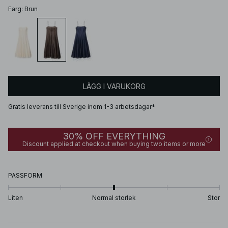
Färg
:
Brun
LÄGG I VARUKORG
Gratis leverans till Sverige inom 1-3 arbetsdagar*
30% OFF EVERYTHING
Discount applied at checkout when buying two items or more
PASSFORM
Liten
Normal storlek
Stor