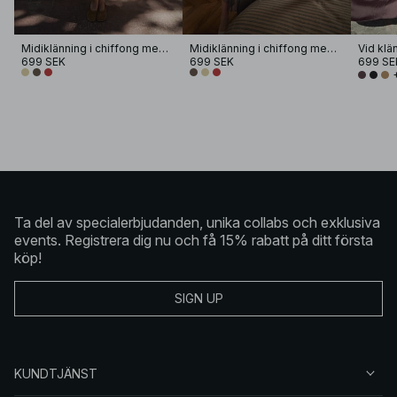
Midiklänning i chiffong med band
Midiklänning i chiffong med band
Vid klä
699 SEK
699 SEK
699 SE
Ta del av specialerbjudanden, unika collabs och exklusiva
events. Registrera dig nu och få 15% rabatt på ditt första
köp!
SIGN UP
KUNDTJÄNST