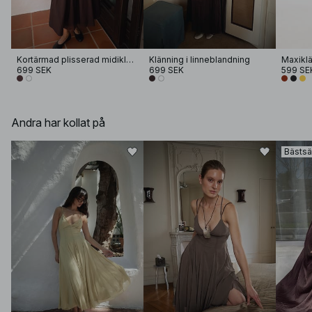
Kortärmad plisserad midiklänning i bomull
Klänning i linneblandning
699 SEK
699 SEK
599 SE
Andra har kollat på
Bästsä