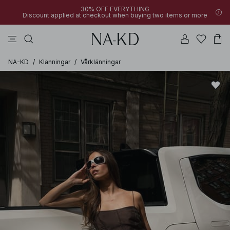
30% OFF EVERYTHING
Discount applied at checkout when buying two items or more
långärmade toppar
linne
byxor
klänningar
överdelar
NA-KD
/
Klänningar
/
Vårklänningar