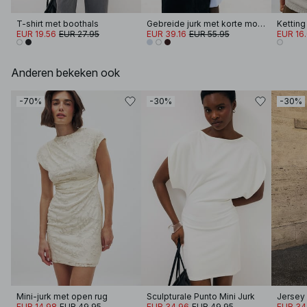
T-shirt met boothals
Gebreide jurk met korte mouwen en knopen
Ketting
EUR 19.56
EUR 27.95
EUR 39.16
EUR 55.95
EUR 16
Anderen bekeken ook
-70%
-30%
-30%
Mini-jurk met open rug
Sculpturale Punto Mini Jurk
EUR 14.98
EUR 49.95
EUR 34.96
EUR 49.95
EUR 34