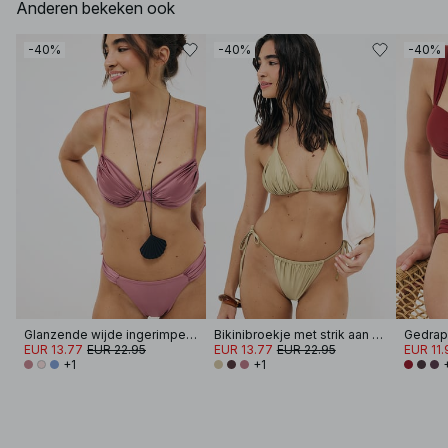
Anderen bekeken ook
-40%
-40%
-40%
Glanzende wijde ingerimpelde bikinibroek
Bikinibroekje met strik aan de glanzende kant
EUR 13.77
EUR 22.95
EUR 13.77
EUR 22.95
EUR 11.
+1
+1