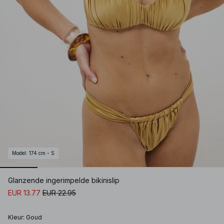
Model
:
174 cm - S
Glanzende ingerimpelde bikinislip
EUR 13.77
EUR 22.95
Kleur
:
Goud