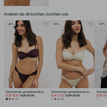
Anderen die dit kochten, kochten ook
-40%
-50%
-30%
Glimmende gewatteerde bandeau bikini
Glimmende gewatteerde bandeau bikini
Gehaakt
EUR 15.57
EUR 25.95
EUR 12.97
EUR 25.95
EUR 25.
+1
+1