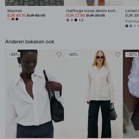
Maxirok
Halfhoge losse denim korte broek
EUR 46.16
EUR 65.95
EUR 27.96
EUR 39.95
EUR 39
+3
Premiu
Anderen bekeken ook
-30%
-40%
-30%