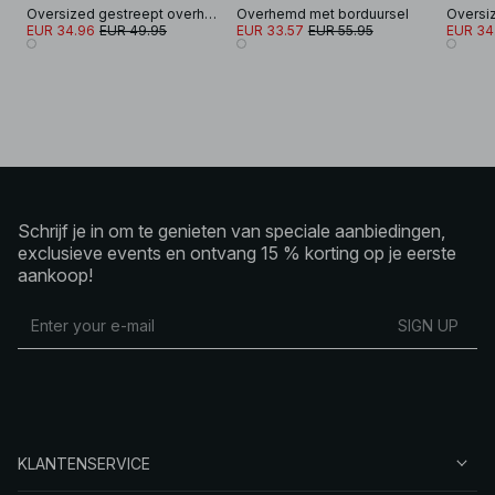
Oversized gestreept overhemd
Overhemd met borduursel
EUR 34.96
EUR 49.95
EUR 33.57
EUR 55.95
EUR 34
Schrijf je in om te genieten van speciale aanbiedingen,
exclusieve events en ontvang 15 % korting op je eerste
aankoop!
SIGN UP
KLANTENSERVICE