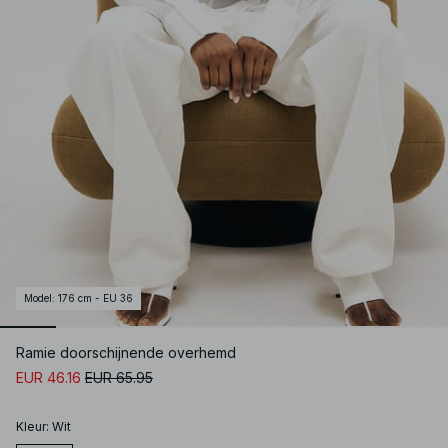
Model
:
176 cm - EU 36
Ramie doorschijnende overhemd
EUR 46.16
EUR 65.95
Kleur
:
Wit