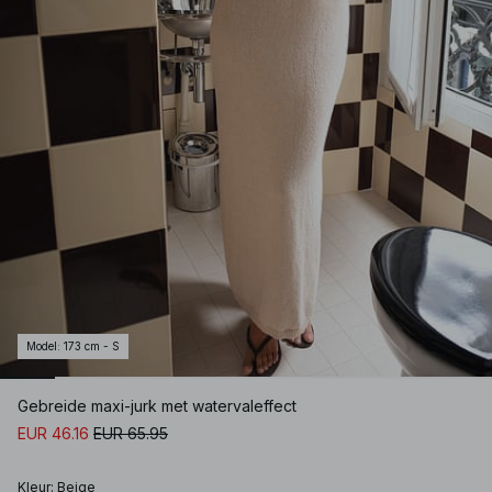
Model
:
173 cm - S
Gebreide maxi-jurk met watervaleffect
EUR 46.16
EUR 65.95
Kleur
:
Beige