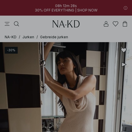
08h 12m 28s
30% OFF EVERYTHING | SHOP NOW
jurken
broeken
tops
kleding
zwarte
NA-KD
/
Jurken
/
Gebreide jurken
-30%