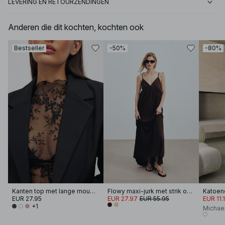
LEVERING EN RETOURZENDINGEN
Anderen die dit kochten, kochten ook
Bestseller
-50%
-80%
Kanten top met lange mouwen
Flowy maxi-jurk met strik op de schouder
Katoen
EUR 27.95
EUR 27.97
EUR 55.95
EUR 11.
+1
Michae