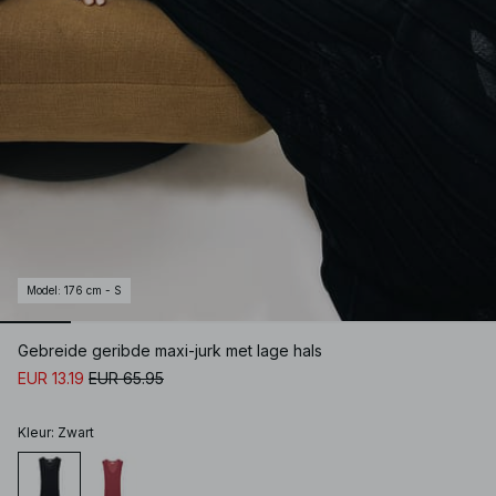
Model
:
176 cm - S
Gebreide geribde maxi-jurk met lage hals
EUR 13.19
EUR 65.95
Kleur
:
Zwart