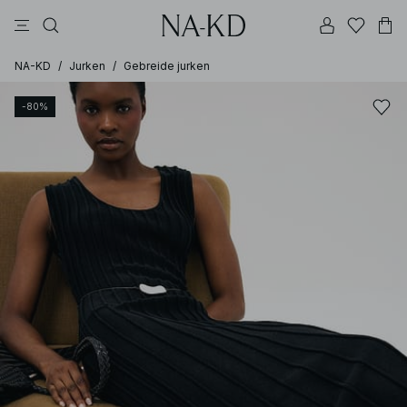
jurken
broeken
tops
zwarte
bruine
NA-KD
/
Jurken
/
Gebreide jurken
-80%