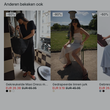
Anderen bekeken ook
-60%
-80%
-60%
Gekreukelde Maxi Dress met korte mouwen
Gedrapeerde linnen jurk
EUR 26.38
EUR 65.95
EUR 9.19
EUR 45.95
EUR 26