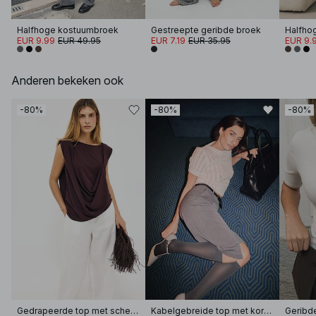
Halfhoge kostuumbroek
Gestreepte geribde broek
Halfho
EUR 9.99
EUR 49.95
EUR 7.19
EUR 35.95
EUR 9.
Anderen bekeken ook
-80%
-80%
-80%
Gedrapeerde top met scherpe schouders
Kabelgebreide top met korte mouwen