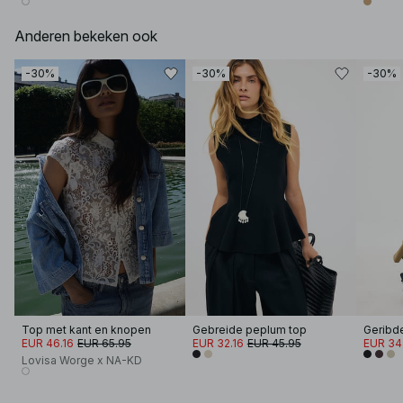
Anderen bekeken ook
-30%
-30%
-30%
Top met kant en knopen
Gebreide peplum top
EUR 46.16
EUR 65.95
EUR 32.16
EUR 45.95
EUR 34
Lovisa Worge x NA-KD