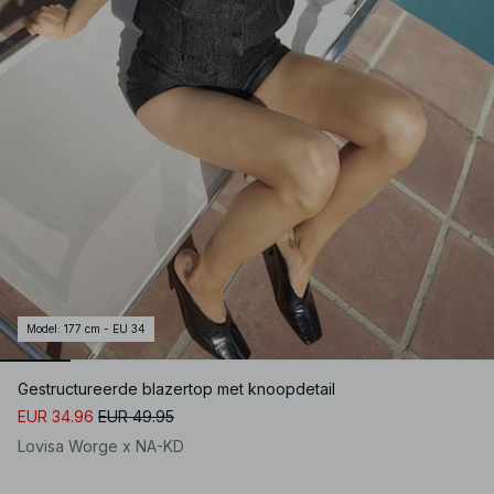
Model
:
177 cm - EU 34
Gestructureerde blazertop met knoopdetail
EUR 34.96
EUR 49.95
Lovisa Worge x NA-KD