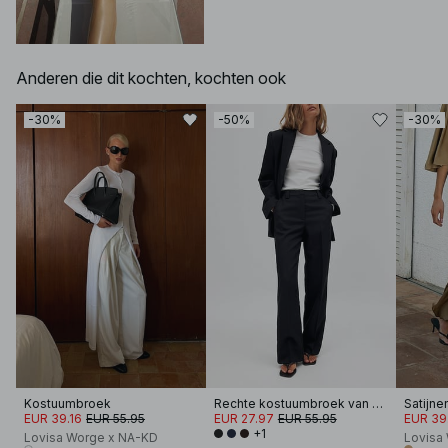
Anderen die dit kochten, kochten ook
-30%
-50%
-30%
Kostuumbroek
Rechte kostuumbroek van keperstof met halfhoge taille
Satijne
EUR 39.16
EUR 55.95
EUR 27.97
EUR 55.95
EUR 39
+1
Lovisa Worge x NA-KD
Lovisa