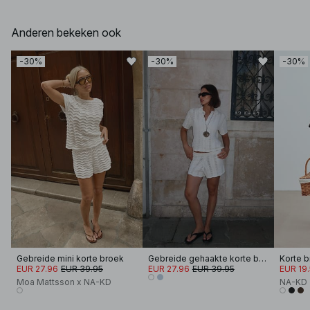
Anderen bekeken ook
-30%
-30%
-30%
Gebreide mini korte broek
Gebreide gehaakte korte broek
Korte 
EUR 27.96
EUR 39.95
EUR 27.96
EUR 39.95
EUR 19
Moa Mattsson x NA-KD
NA-KD