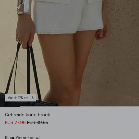
Model
:
175 cm - S
Gebreide korte broek
EUR 27.96
EUR 39.95
Kleur
:
Gebroken wit