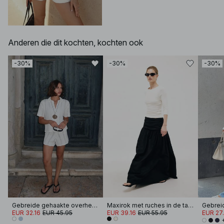
Anderen die dit kochten, kochten ook
-30%
-30%
-30%
Gebreide gehaakte overhemd
Maxirok met ruches in de taille
EUR 32.16
EUR 45.95
EUR 39.16
EUR 55.95
EUR 27