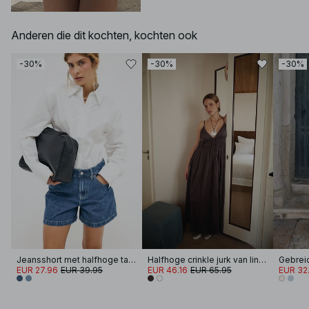
Anderen die dit kochten, kochten ook
-30%
-30%
-30%
Jeansshort met halfhoge taille
Halfhoge crinkle jurk van linnenmix met volumineuze band
EUR 27.96
EUR 39.95
EUR 46.16
EUR 65.95
EUR 32.