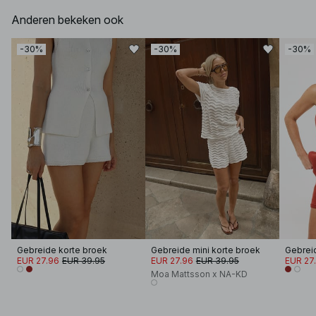
Anderen bekeken ook
-30%
-30%
-30%
Gebreide korte broek
Gebreide mini korte broek
Gebrei
EUR 27.96
EUR 39.95
EUR 27.96
EUR 39.95
EUR 27
Moa Mattsson x NA-KD