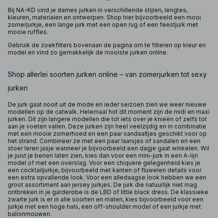
Bij NA-KD vind je dames jurken in verschillende stijlen, lengtes,
kleuren, materialen en ontwerpen. Shop hier bijvoorbeeld een mooi
zomerjurkje, een lange jurk met een open rug of een feestjurk met
mooie ruffles.
Gebruik de zoekfilters bovenaan de pagina om te filteren op kleur en
model en vind zo gemakkelijk de mooiste jurken online.
Shop allerlei soorten jurken online – van zomerjurken tot sexy
jurken
De jurk gaat nooit uit de mode en ieder seizoen zien we weer nieuwe
modellen op de catwalk. Helemaal hot dit moment zijn de midi en maxi
jurken. Dit zijn langere modellen die tot iets over je knieën of zelfs tot
aan je voeten vallen. Deze jurken zijn heel veelzijdig en in combinatie
met een mooie zomerhoed en een paar sandaaltjes geschikt voor op
het strand. Combineer ze met een paar laarsjes of sandalen en een
stoer leren jasje wanneer je bijvoorbeeld een dagje gaat winkelen. Wil
je juist je benen laten zien, kies dan voor een mini-jurk in een A-lijn
model of met een overslag. Voor een chiquere gelegenheid kies je
een cocktailjurkje, bijvoorbeeld met kanten of fluwelen details voor
een extra opvallende look. Voor een alledaagse look hebben we een
groot assortiment aan jersey jurkjes. De jurk die natuurlijk niet mag
ontbreken in je garderobe is de LBD of little black dress. De klassieke
zwarte jurk is er in alle soorten en maten, kies bijvoorbeeld voor een
jurkje met een hoge hals, een off-shoulder model of een jurkje met
ballonmouwen.