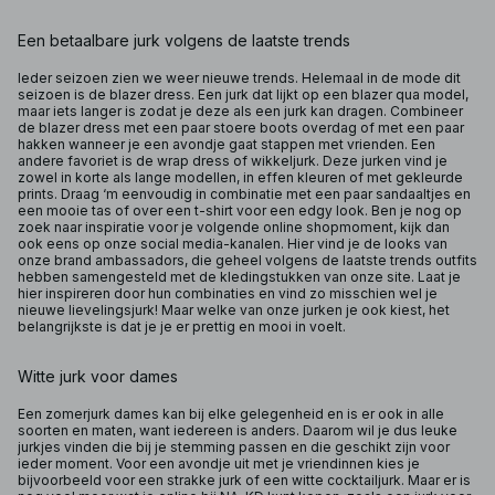
Een betaalbare jurk volgens de laatste trends
Ieder seizoen zien we weer nieuwe trends. Helemaal in de mode dit
seizoen is de blazer dress. Een jurk dat lijkt op een blazer qua model,
maar iets langer is zodat je deze als een jurk kan dragen. Combineer
de blazer dress met een paar stoere boots overdag of met een paar
hakken wanneer je een avondje gaat stappen met vrienden. Een
andere favoriet is de wrap dress of wikkeljurk. Deze jurken vind je
zowel in korte als lange modellen, in effen kleuren of met gekleurde
prints. Draag ‘m eenvoudig in combinatie met een paar sandaaltjes en
een mooie tas of over een t-shirt voor een edgy look. Ben je nog op
zoek naar inspiratie voor je volgende online shopmoment, kijk dan
ook eens op onze social media-kanalen. Hier vind je de looks van
onze brand ambassadors, die geheel volgens de laatste trends outfits
hebben samengesteld met de kledingstukken van onze site. Laat je
hier inspireren door hun combinaties en vind zo misschien wel je
nieuwe lievelingsjurk! Maar welke van onze jurken je ook kiest, het
belangrijkste is dat je je er prettig en mooi in voelt.
Witte jurk voor dames
Een zomerjurk dames kan bij elke gelegenheid en is er ook in alle
soorten en maten, want iedereen is anders. Daarom wil je dus leuke
jurkjes vinden die bij je stemming passen en die geschikt zijn voor
ieder moment. Voor een avondje uit met je vriendinnen kies je
bijvoorbeeld voor een strakke jurk of een witte cocktailjurk. Maar er is