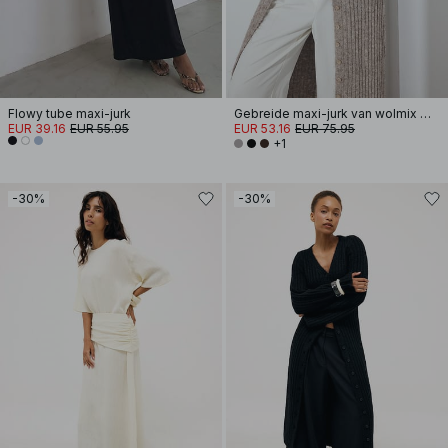
Flowy tube maxi-jurk
Gebreide maxi-jurk van wolmix met vest
EUR 39.16
EUR 55.95
EUR 53.16
EUR 75.95
+1
-30%
-30%