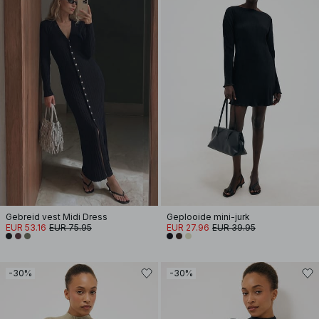
Gebreid vest Midi Dress
Geplooide mini-jurk
EUR 53.16
EUR 75.95
EUR 27.96
EUR 39.95
-30%
-30%