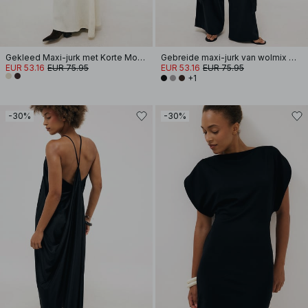
Gekleed Maxi-jurk met Korte Mouwen
Gebreide maxi-jurk van wolmix met vest
EUR 53.16
EUR 75.95
EUR 53.16
EUR 75.95
+1
-30%
-30%