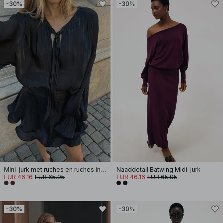
-30%
-30%
Mini-jurk met ruches en ruches in de taille
Naaddetail Batwing Midi-jurk
EUR 46.16
EUR 65.95
EUR 46.16
EUR 65.95
-30%
-30%