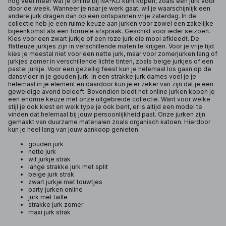
nog veel meer wat je online bij NA-KD kunt kopen, zoals een jurk voor
door de week. Wanneer je naar je werk gaat, wil je waarschijnlijk een
andere jurk dragen dan op een ontspannen vrije zaterdag. In de
collectie heb je een ruime keuze aan jurken voor zowel een zakelijke
bijeenkomst als een formele afspraak. Geschikt voor ieder seizoen.
Kies voor een zwart jurkje of een roze jurk die mooi afkleedt. De
flatteuze jurkjes zijn in verschillende maten te krijgen. Voor je vrije tijd
kies je meestal niet voor een nette jurk, maar voor zomerjurken lang of
jurkjes zomer in verschillende lichte tinten, zoals beige jurkjes of een
pastel jurkje. Voor een gezellig feest kun je helemaal los gaan op de
dansvloer in je gouden jurk. In een strakke jurk dames voel je je
helemaal in je element en daardoor kun je er zeker van zijn dat je een
geweldige avond beleeft. Bovendien biedt het online jurken kopen je
een enorme keuze met onze uitgebreide collectie. Want voor welke
stijl je ook kiest en welk type je ook bent, er is altijd een model te
vinden dat helemaal bij jouw persoonlijkheid past. Onze jurken zijn
gemaakt van duurzame materialen zoals organisch katoen. Hierdoor
kun je heel lang van jouw aankoop genieten.
gouden jurk
nette jurk
wit jurkje strak
lange strakke jurk met split
beige jurk strak
zwart jurkje met touwtjes
party jurken online
jurk met taille
strakke jurk zomer
maxi jurk strak