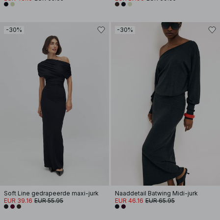
-30%
-30%
Soft Line gedrapeerde maxi-jurk
Naaddetail Batwing Midi-jurk
EUR 39.16
EUR 55.95
EUR 46.16
EUR 65.95