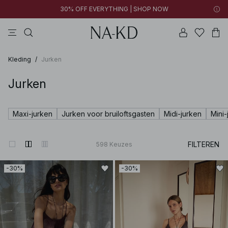
30% OFF EVERYTHING | SHOP NOW
jurken
broeken
tops
kleding
zwarte
Kleding
/
Jurken
Jurken
Maxi-jurken
Jurken voor bruiloftsgasten
Midi-jurken
Mini-
FILTEREN
598
Keuzes
-30%
-30%