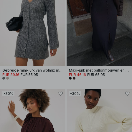
Gebreide mini-jurk van wolmix met cardigan
Maxi-jurk met ballonmouwen en knopen
EUR 39.16
EUR 55.95
EUR 46.16
EUR 65.95
-30%
-30%