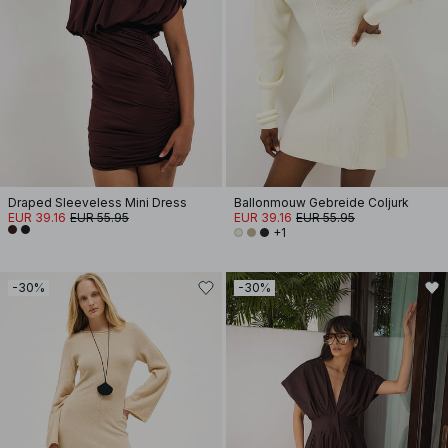
Draped Sleeveless Mini Dress
Ballonmouw Gebreide Coljurk
EUR 39.16
EUR 55.95
EUR 39.16
EUR 55.95
+1
-30%
-30%