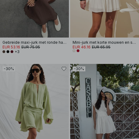
Gebreide maxi-jurk met ronde hals en ruches
Mini-jurk met korte mouwen en strikceintuur
EUR 53.16
EUR 75.95
EUR 46.16
EUR 65.95
+3
-30%
-30%