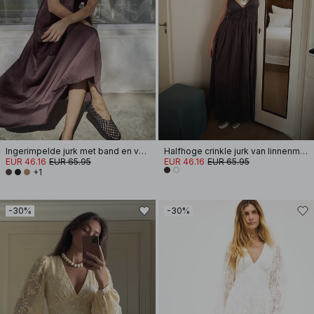
Ingerimpelde jurk met band en volume
Halfhoge crinkle jurk van linnenmix met volumineuze band
EUR 46.16
EUR 65.95
EUR 46.16
EUR 65.95
+1
-30%
-30%