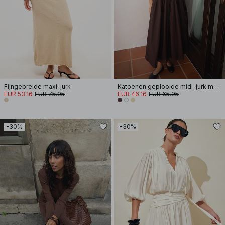
Fijngebreide maxi-jurk
Katoenen geplooide midi-jurk met korte mouwen
EUR 53.16
EUR 75.95
EUR 46.16
EUR 65.95
-30%
-30%