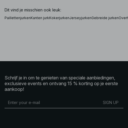
Dit vind je misschien ook leuk:
Paillettenjurken
Kanten jurk
Kokerjurken
Jerseyjurken
Gebreide jurken
Over
Schrijf je in om te genieten van speciale aanbiedingen,
exclusieve events en ontvang 15 % korting op je eerste
aankoop!
SIGN UP