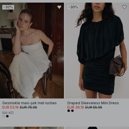
-30%
-30%
Gesmokte maxi-jurk met ruches
Draped Sleeveless Mini Dress
EUR 53.16
EUR 75.95
EUR 39.16
EUR 55.95
NA-KD