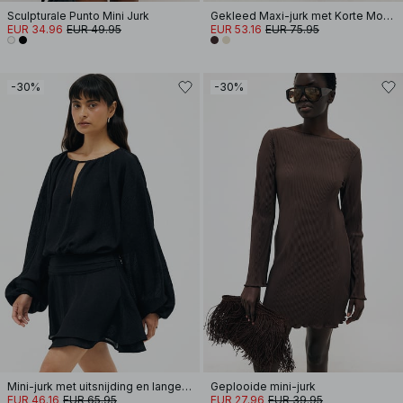
Sculpturale Punto Mini Jurk
Gekleed Maxi-jurk met Korte Mouwen
EUR 34.96
EUR 49.95
EUR 53.16
EUR 75.95
-30%
-30%
Mini-jurk met uitsnijding en lange mouwen
Geplooide mini-jurk
EUR 46.16
EUR 65.95
EUR 27.96
EUR 39.95