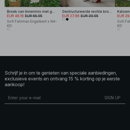
Broek van linnenmix met gehaakt detail
Gestructureerde rechte broek
EUR 46.16
EUR 65.95
EUR 27.96
EUR 39.95
EUR 29
Sofi Fahrman Engelbert x NA-
Sofi Fa
KD
KD
Schrijf je in om te genieten van speciale aanbiedingen,
exclusieve events en ontvang 15 % korting op je eerste
aankoop!
SIGN UP