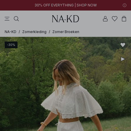
30% OFF EVERYTHING | SHOP NOW
jurken
broeken
tops
kleding
bruine
NA-KD
/
Zomerkleding
/
Zomer Broeken
-30%