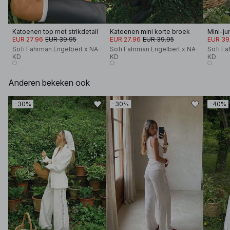
Katoenen top met strikdetail
Katoenen mini korte broek
EUR 27.96
EUR 39.95
EUR 27.96
EUR 39.95
EUR 39
Sofi Fahrman Engelbert x NA-
Sofi Fahrman Engelbert x NA-
Sofi Fa
KD
KD
KD
Anderen bekeken ook
-30%
-30%
-40%