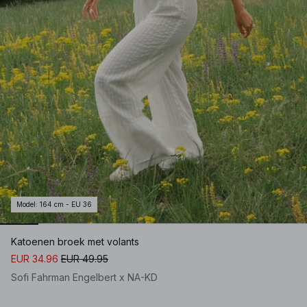
Model
:
164 cm - EU 36
Katoenen broek met volants
EUR 34.96
EUR 49.95
Sofi Fahrman Engelbert x NA-KD