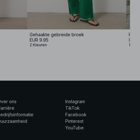
Gehaakte gebreide broek
Recht
EUR 9.95
EUR 
2 Kleuren
1 Kleu
Over ons
Instagram
arrière
TikTok
edrijfsinformatie
Facebook
Duurzaamheid
Pinterest
YouTube