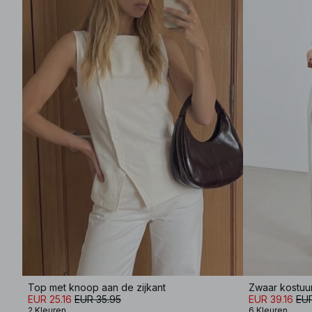
Top met knoop aan de zijkant
Zwaar kostuu
EUR 25.16
EUR 35.95
EUR 39.16
EUR
2 Kleuren
6 Kleuren