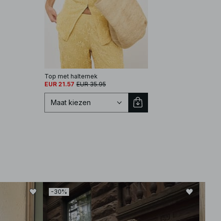
Top met halternek
EUR 21.57
EUR 35.95
Maat kiezen
Selecteer maat
-30%
-30
XS
S