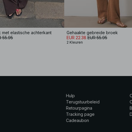
 met elastische achterkant
Gehaakte gebreide broek
 55.95
EUR 22.38
EUR 55.95
2 Kleuren
Hulp
Terugstuurbeleid
C
Retourpagina
B
Tracking page
Cadeaubon