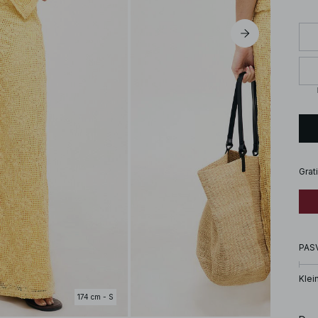
Grat
PAS
Klei
174 cm - S