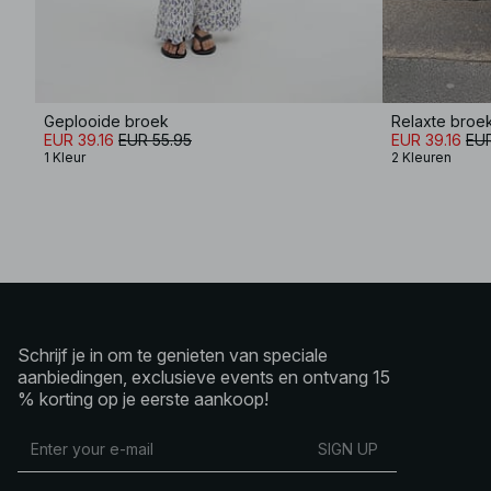
Geplooide broek
Relaxte broek
EUR 39.16
EUR 55.95
EUR 39.16
EUR
1 Kleur
2 Kleuren
Schrijf je in om te genieten van speciale
aanbiedingen, exclusieve events en ontvang 15
% korting op je eerste aankoop!
SIGN UP