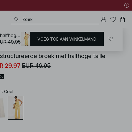
Gestructureerde broek met halfhoge taille
VOEG TOE AAN WINKELMAND
KD
/
Zomerkleding
/
Zomer Broeken
UR 49.95
structureerde broek met halfhoge taille
R 29.97
EUR 49.95
0%
ur
:
Geel