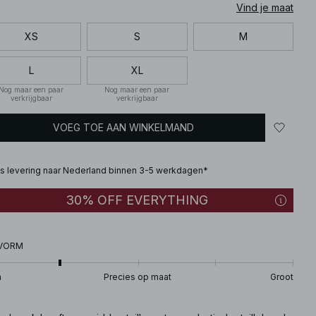
Vind je maat
XS
S
M
L
XL
Nog maar een paar
Nog maar een paar
verkrijgbaar
verkrijgbaar
VOEG TOE AAN WINKELMAND
is levering naar Nederland binnen 3-5 werkdagen*
30% OFF EVERYTHING
VORM
n
Precies op maat
Groot