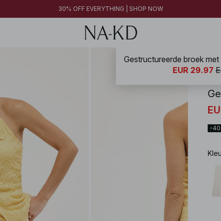
30% OFF EVERYTHING | SHOP NOW
NA-
EUR 29.97
E
Ge
EU
-4
Kle