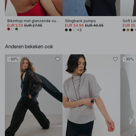
Bikinitop met glanzende cups
Slingback pumps
Soft Li
EUR 5.59
EUR 27.95
EUR 34.96
EUR 49.95
EUR 25.
+3
Anderen bekeken ook
-30%
-30%