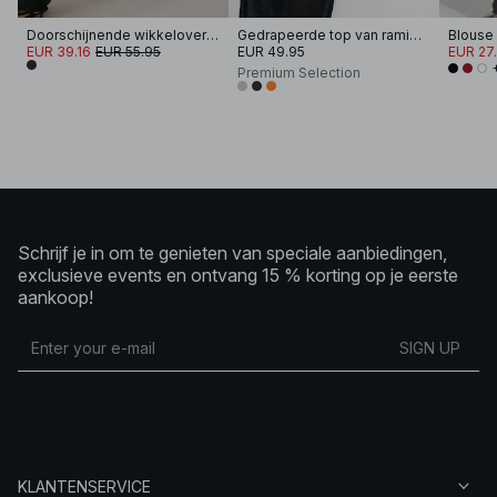
Doorschijnende wikkeloverhemd
Gedrapeerde top van ramieblend
EUR 39.16
EUR 55.95
EUR 49.95
EUR 27
Premium Selection
Schrijf je in om te genieten van speciale aanbiedingen,
exclusieve events en ontvang 15 % korting op je eerste
aankoop!
SIGN UP
KLANTENSERVICE