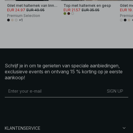
Gilet met halternek van linnen en lyocellmix
Top met halternek en gesp
EUR 24.97
EUR 49.95
EUR 21.57
EUR 35.95
EUR 19
Premium Selection
Premiu
+1
Schrijf je in om te genieten van speciale aanbiedingen,
exclusieve events en ontvang 15 % korting op je eerste
aankoop!
SIGN UP
KLANTENSERVICE