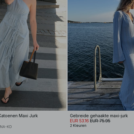
Katoenen Maxi Jurk
Gebreide gehaakte maxi-jurk
EUR 53.16
EUR 75.95
2 Kleuren
x NA-KD