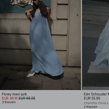
Flowy maxi-jurk
Eén Schouder 
EUR 46.16
EUR 65.95
EUR 55.95
3 Kleuren
Charlotte Olivia 
2 Kleuren