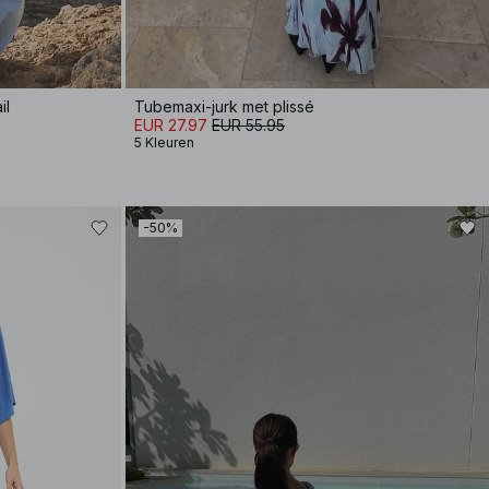
il
Tubemaxi-jurk met plissé
EUR 27.97
EUR 55.95
5 Kleuren
-50%