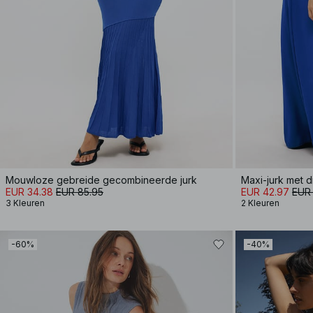
Mouwloze gebreide gecombineerde jurk
Maxi-jurk met d
EUR 34.38
EUR 85.95
EUR 42.97
EUR
3 Kleuren
2 Kleuren
-60%
-40%