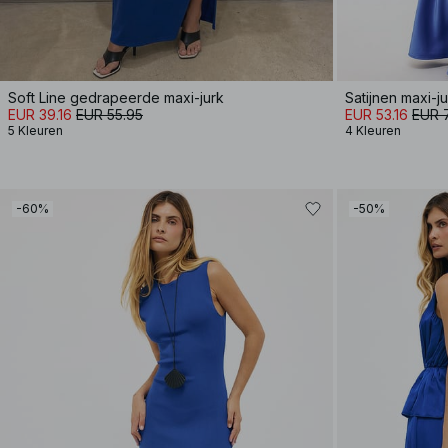
Soft Line gedrapeerde maxi-jurk
Satijnen maxi-j
EUR 39.16
EUR 55.95
EUR 53.16
EUR 
5 Kleuren
4 Kleuren
-60%
-50%