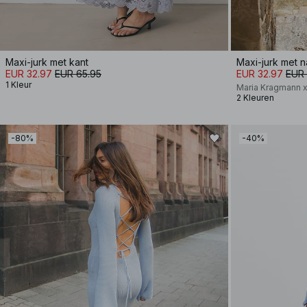
Maxi-jurk met kant
Maxi-jurk met n
EUR 32.97
EUR 65.95
EUR 32.97
EUR 
1 Kleur
Maria Kragmann 
2 Kleuren
-80%
-40%