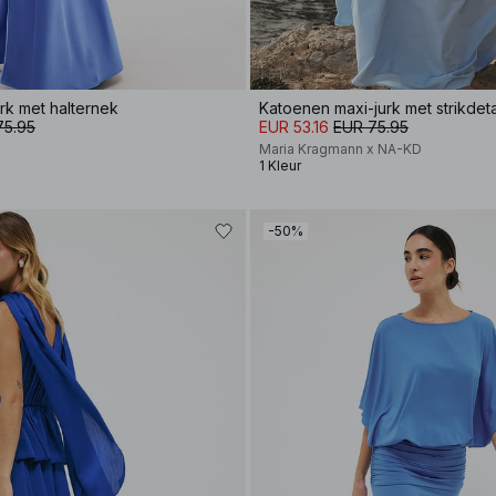
urk met halternek
Katoenen maxi-jurk met strikdeta
75.95
EUR 53.16
EUR 75.95
Maria Kragmann x NA-KD
1 Kleur
-50%