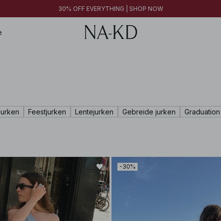
FINAL SALE | SHOP NOW
30% OFF EVERYTHING | SHOP NOW
FINAL SALE | SHOP NOW
e
jurken
Feestjurken
Lentejurken
Gebreide jurken
Graduation
-30%