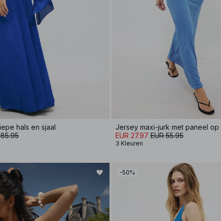
iepe hals en sjaal
Jersey maxi-jurk met paneel op
 85.95
EUR 27.97
EUR 55.95
3 Kleuren
-50%