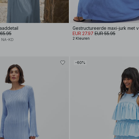
aaddetail
Gestructureerde maxi-jurk met ve
65.95
EUR 27.97
EUR 55.95
2 Kleuren
x NA-KD
-60%