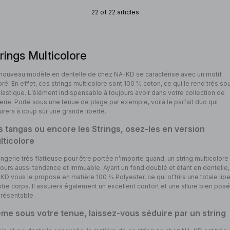
22 of 22 articles
rings Multicolore
nouveau modèle en dentelle de chez NA-KD se caractérise avec un motif
oré. En effet, ces strings multicolore sont 100 % coton, ce qui le rend très so
élastique. L’élément indispensable à toujours avoir dans votre collection de
gerie. Porté sous une tenue de plage par exemple, voilà le parfait duo qui
urera à coup sûr une grande liberté.
s tangas ou encore les Strings, osez-les en version
lticolore
lingerie très flatteuse pour être portée n’importe quand, un string multicolore
jours aussi tendance et immuable. Ayant un fond doublé et étant en dentelle,
KD vous le propose en matière 100 % Polyester, ce qui offrira une totale libe
otre corps. Il assurera également un excellent confort et une allure bien pos
présentable.
me sous votre tenue, laissez-vous séduire par un string