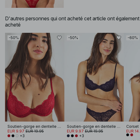
D'autres personnes qui ont acheté cet article ont également
acheté
-50%
-50%
-60%
Soutien-gorge en dentelle à armatures
Soutien-gorge en dentelle à armatures
Corset 
EUR 9.97
EUR 19.95
EUR 9.97
EUR 19.95
EUR 14
+3
+3