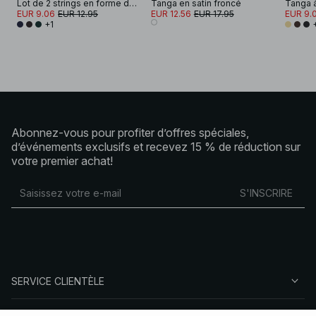
Lot de 2 strings en forme de V
Tanga en satin froncé
Tanga 
EUR 9.06
EUR 12.95
EUR 12.56
EUR 17.95
EUR 9.
+1
Abonnez-vous pour profiter d’offres spéciales,
d’événements exclusifs et recevez 15 % de réduction sur
votre premier achat!
S'INSCRIRE
SERVICE CLIENTÈLE