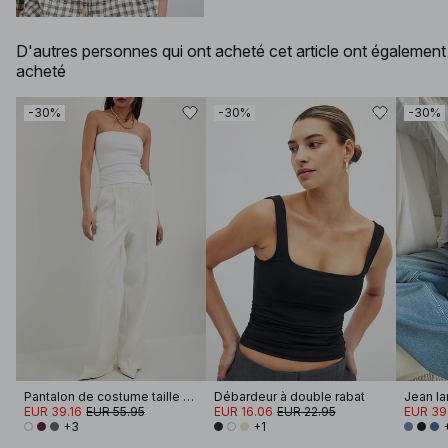
D'autres personnes qui ont acheté cet article ont également
acheté
-30%
-30%
-30%
Pantalon de costume taille haute en tissu épais
Débardeur à double rabat
Jean lar
EUR 39.16
EUR 55.95
EUR 16.06
EUR 22.95
EUR 39
+3
+1