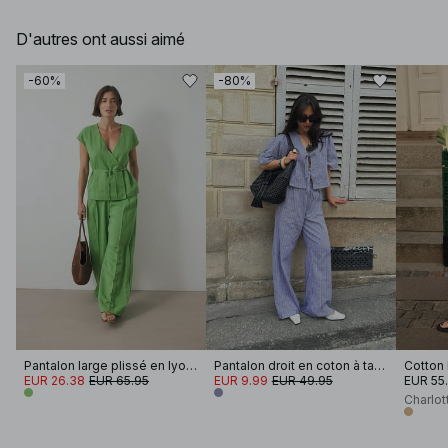
D'autres ont aussi aimé
-60%
-80%
Pantalon large plissé en lyocell
Pantalon droit en coton à taille mi-haute
EUR 26.38
EUR 65.95
EUR 9.99
EUR 49.95
EUR 55
Charlot