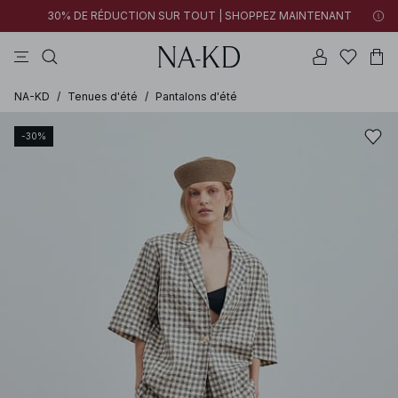
30% DE RÉDUCTION SUR TOUT | SHOPPEZ MAINTENANT
tops
robes
pantalons
noirs
marron
NA-KD
/
Tenues d'été
/
Pantalons d'été
-30%