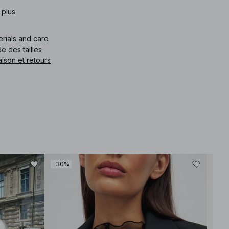
e article
 plus
:
1100-013147-0011
erials and care
e des tailles
aison et retours
-30%
-30