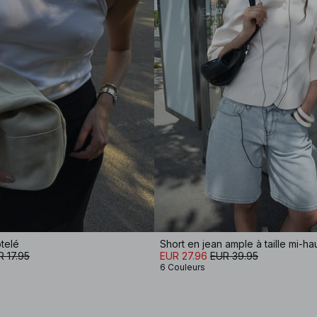
telé
Short en jean ample à taille mi-ha
 17.95
EUR 27.96
EUR 39.95
6 Couleurs