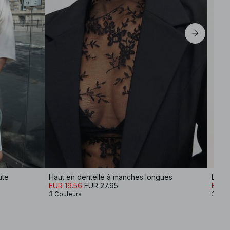
ute
Haut en dentelle à manches longues
Long 
EUR 19.56
EUR 27.95
EUR 
3 Couleurs
3 Cou