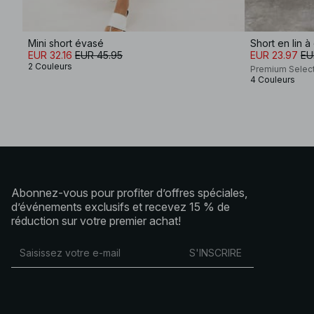
Mini short évasé
Short en lin 
EUR 32.16
EUR 45.95
EUR 23.97
EU
2 Couleurs
Premium Selec
4 Couleurs
Abonnez-vous pour profiter d’offres spéciales,
d’événements exclusifs et recevez 15 % de
réduction sur votre premier achat!
S'INSCRIRE