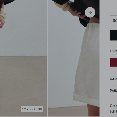
Sé
Livr
AJU
Petit
Ce s
170 cm - EU 36
sur 