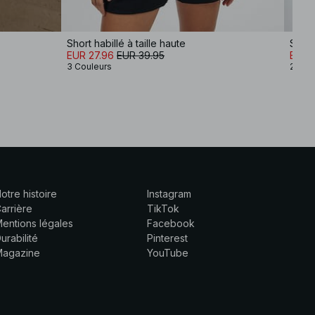
Short habillé à taille haute
Short
EUR 27.96
EUR 39.95
EUR 2
3 Couleurs
2 Cou
otre histoire
Instagram
arrière
TikTok
entions légales
Facebook
urabilité
Pinterest
Magazine
YouTube