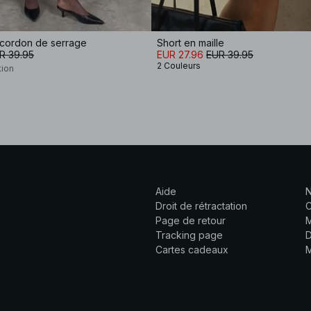
à cordon de serrage
Short en maille
R 39.95
EUR 27.96
EUR 39.95
2 Couleurs
tion
Aide
N
Droit de rétractation
C
Page de retour
M
Tracking page
D
Cartes cadeaux