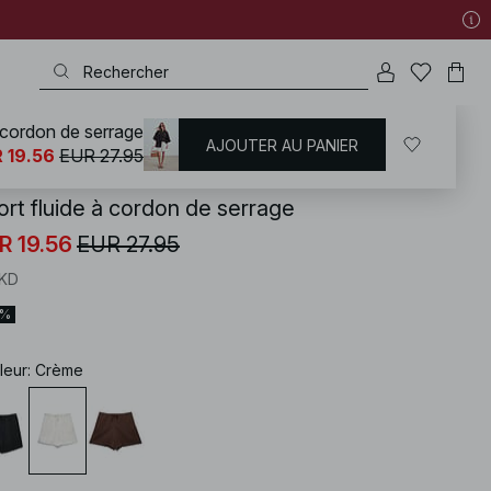
à cordon de serrage
AJOUTER AU PANIER
KD
/
Tenues d'été
 19.56
EUR 27.95
ort fluide à cordon de serrage
R 19.56
EUR 27.95
KD
0%
leur
:
Crème