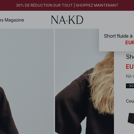
30% DE RÉDUCTION SUR TOUT | SHOPPEZ MAINTENANT
es
Magazine
Short fluide 
NA-
EUR
Sh
EU
NA-
-3
Cou