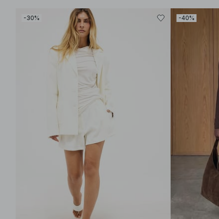
-30%
-40%