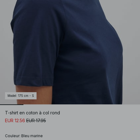
Model
:
175 cm - S
T-shirt en coton à col rond
EUR 12.56
EUR 17.95
Couleur
:
Bleu marine