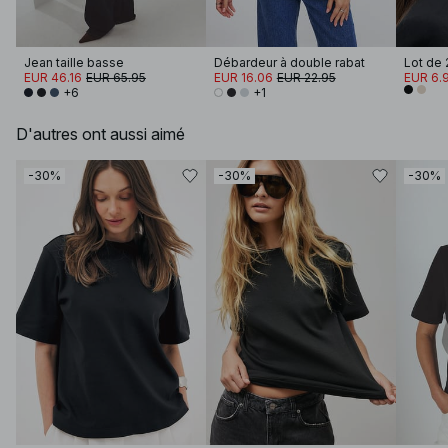
Jean taille basse
Débardeur à double rabat
Lot de 
EUR 46.16
EUR 65.95
EUR 16.06
EUR 22.95
EUR 6.
+6
+1
D'autres ont aussi aimé
-30%
-30%
-30%