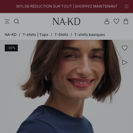
05h 42m 03s
FINAL SALE | SHOPPEZ MAINTENANT
pantalons
tops
robes
gris
marron
05h 42m 02s
30% DE RÉDUCTION SUR TOUT | SHOPPEZ MAINTENANT
FINAL SALE | SHOPPEZ MAINTENANT
NA-KD
/
T-shirts | Tops
/
T-Shirts
/
T-shirts basiques
-30%